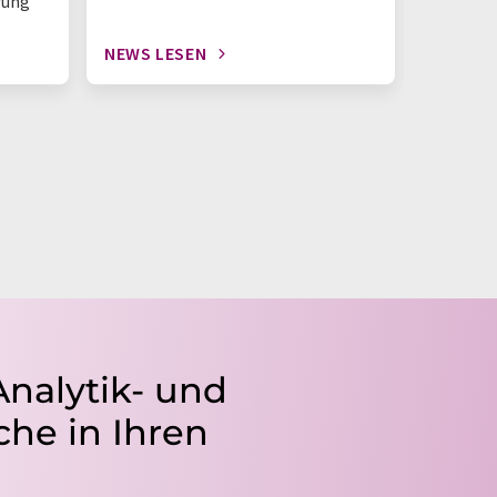
rung
NEWS LESEN
NEWS L
Analytik- und
he in Ihren