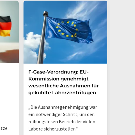
F-Gase-Verordnung: EU-
Laborr
Kommission genehmigt
Rücksch
wesentliche Ausnahmen für
medizi
gekühlte Laborzentrifugen
„Die Ausnahmegenehmigung war
ein notwendiger Schritt, um den
reibungslosen Betrieb der vielen
ätze
Labore sicherzustellen“