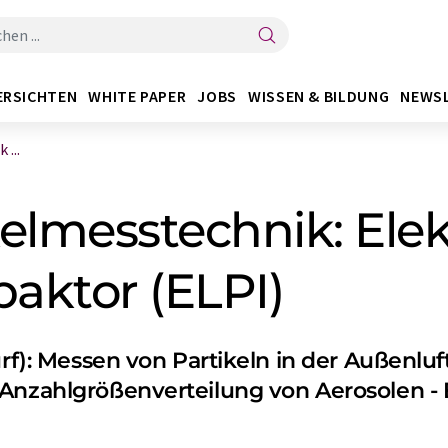
ERSICHTEN
WHITE PAPER
JOBS
WISSEN & BILDUNG
NEWS
 ...
kelmesstechnik: Elek
aktor (ELPI)
urf): Messen von Partikeln in der Außenl
Anzahlgrößenverteilung von Aerosolen - 