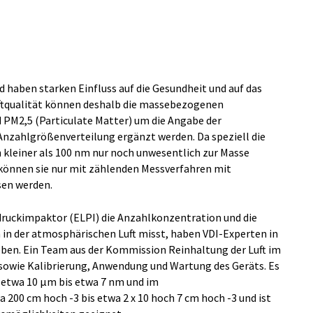
nd haben starken Einfluss auf die Gesundheit und auf das
uftqualität können deshalb die massebezogenen
 PM2,5 (Particulate Matter) um die Angabe der
Anzahlgrößenverteilung ergänzt werden. Da speziell die
 kleiner als 100 nm nur noch unwesentlich zur Masse
können sie nur mit zählenden Messverfahren mit
sen werden.
ruckimpaktor (ELPI) die Anzahlkonzentration und die
in der atmosphärischen Luft misst, haben VDI-Experten in
ieben. Ein Team aus der Kommission Reinhaltung der Luft im
 sowie Kalibrierung, Anwendung und Wartung des Geräts. Es
 etwa 10 µm bis etwa 7 nm und im
200 cm hoch -3 bis etwa 2 x 10 hoch 7 cm hoch -3 und ist