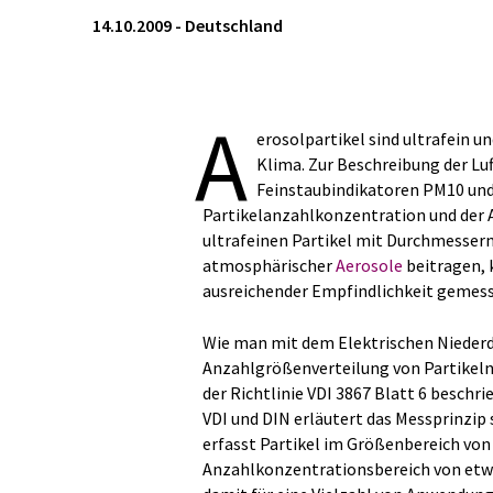
14.10.2009
-
Deutschland
A
erosolpartikel sind ultrafein u
Klima. Zur Beschreibung der L
Feinstaubindikatoren PM10 und
Partikelanzahlkonzentration und der 
ultrafeinen Partikel mit Durchmessern
atmosphärischer
Aerosole
beitragen, 
ausreichender Empfindlichkeit gemes
Wie man mit dem Elektrischen Niederd
Anzahlgrößenverteilung von Partikeln 
der Richtlinie VDI 3867 Blatt 6 beschr
VDI und DIN erläutert das Messprinzip
erfasst Partikel im Größenbereich von
Anzahlkonzentrationsbereich von etwa 