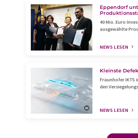
Eppendorf unt
Produktionsst
40 Mio. Euro Inve
ausgewählte Prod
NEWS LESEN
Kleinste Defe
Fraunhofer IKTS i
den Versiegelung
NEWS LESEN