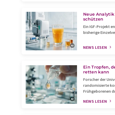
Neue Analytik 
schützen
Ein IGF-Projekt e
bisherige Einzelv
NEWS LESEN
Ein Tropfen, 
retten kann
Forscher der Univ
randomisierte kon
Frühgeborenen d
NEWS LESEN