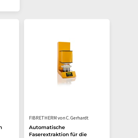
FIBRETHERM von C. Gerhardt
xrTGA110
n
Automatische
TGA-An
Faserextraktion für die
Feuchti