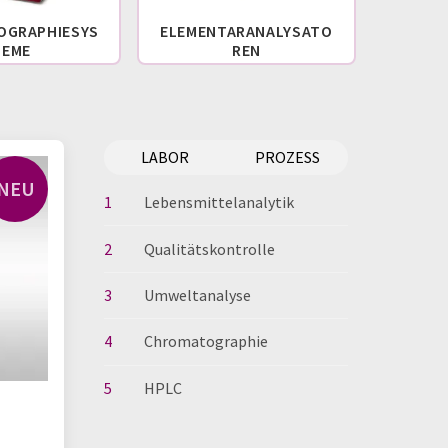
OGRAPHIESYS
ELEMENTARANALYSATO
LA
TEME
REN
LABOR
PROZESS
NEU
1
Lebensmittelanalytik
2
Qualitätskontrolle
3
Umweltanalyse
4
Chromatographie
5
HPLC