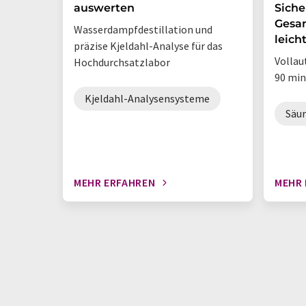
auswerten
Siche
Gesa
Wasserdampfdestillation und
leich
präzise Kjeldahl-Analyse für das
Vollau
Hochdurchsatzlabor
90 min.
Kjeldahl-Analysensysteme
Säu
MEHR ERFAHREN
MEHR 