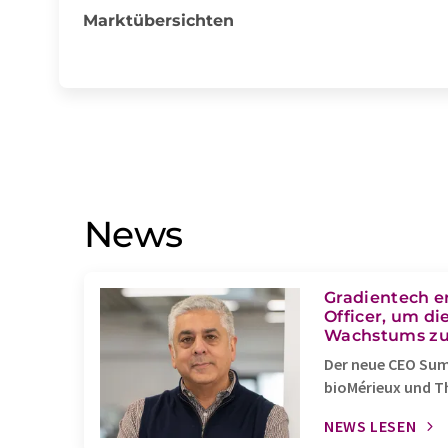
Marktübersichten
News
Gradientech e
Officer, um d
Wachstums zu 
Der neue CEO Sumi
bioMérieux und T
NEWS LESEN