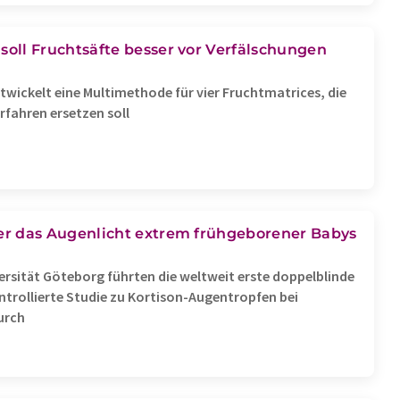
soll Fruchtsäfte besser vor Verfälschungen
ntwickelt eine Multimethode für vier Fruchtmatrices, die
erfahren ersetzen soll
der das Augenlicht extrem frühgeborener Babys
ersität Göteborg führten die weltweit erste doppelblinde
trollierte Studie zu Kortison-Augentropfen bei
Preisentwick
urch
Ansell Healthcare erhöh
eskalierenden Latexkos