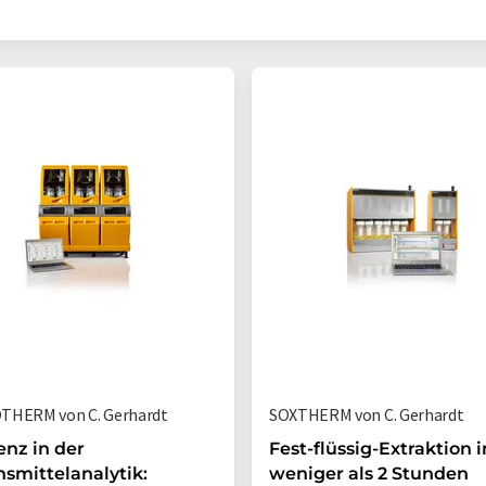
THERM von C. Gerhardt
SOXTHERM von C. Gerhardt
ienz in der
Fest-flüssig-Extraktion i
smittelanalytik:
weniger als 2 Stunden