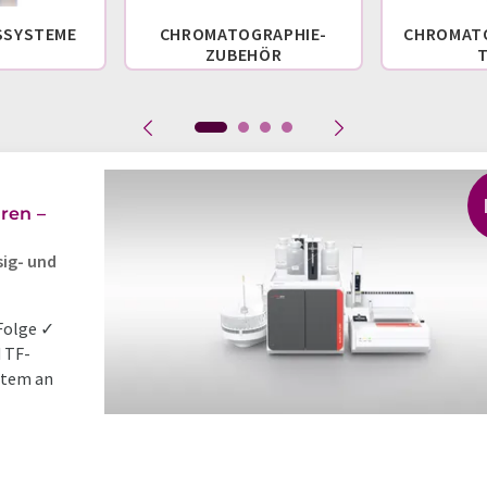
SSYSTEME
CHROMATOGRAPHIE-
CHROMAT
ZUBEHÖR
ren –
sig- und
 Folge ✓
d TF-
stem an