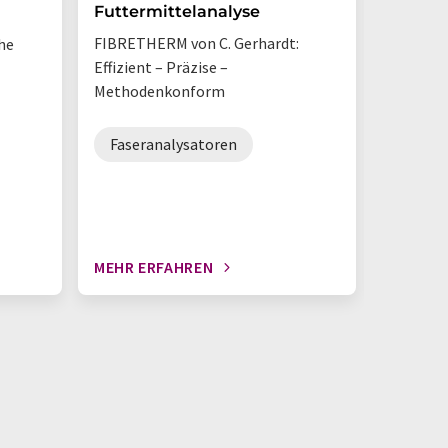
Futtermittelanalyse
Bestan
Glühver
FIBRETHERM von C. Gerhardt:
he
Entfernt
Effizient – Präzise –
einer Pr
Methodenkonform
Analyse 
kann
Faseranalysatoren
therm
Analy
MEHR ERFAHREN
MEHR E