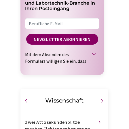
und Labortechnik-Branche in
Ihren Posteingang
NEWSLETTER ABONNIEREN
Mit dem Absenden des
Formulars willigen Sie ein, dass
Ihnen die LUMITOS AG den oder
die oben ausgewählten
Newsletter per E-Mail
zusendet. Ihre Daten werden
nicht an Dritte weitergegeben.
lung
Wissenschaft
Wirts
Die Speicherung und
Verarbeitung Ihrer Daten durch
die LUMITOS AG erfolgt auf
Basis unserer
t wegen
Zwei Attosekundenblitze
Eurofins ü
Datenschutzerklärung
.
ten
machen Elektronenbewegung
Geschäftsb