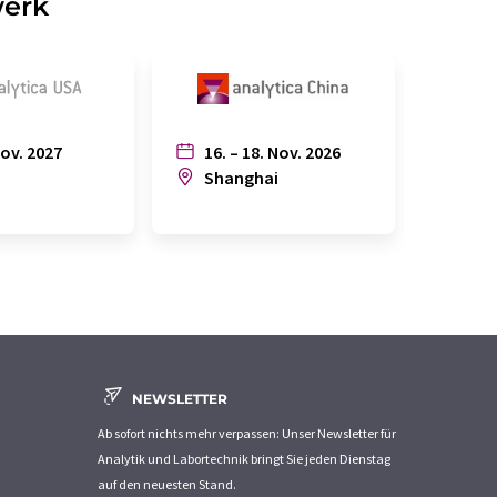
werk
Nov. 2027
16. – 18. Nov. 2026
6. – 
n
Shanghai
Joh
NEWSLETTER
Ab sofort nichts mehr verpassen: Unser Newsletter für
Analytik und Labortechnik bringt Sie jeden Dienstag
auf den neuesten Stand.