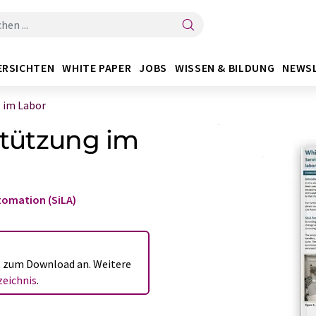
ERSICHTEN
WHITE PAPER
JOBS
WISSEN & BILDUNG
NEWS
g im Labor
stützung im
tomation (SiLA)
ht zum Download an. Weitere
eichnis
.