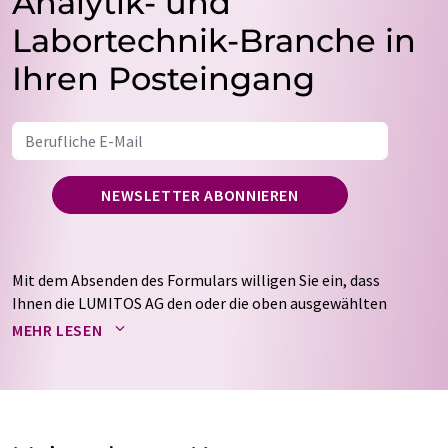
Analytik- und
Labortechnik-Branche in
Ihren Posteingang
NEWSLETTER ABONNIEREN
Mit dem Absenden des Formulars willigen Sie ein, dass
Ihnen die LUMITOS AG den oder die oben ausgewählten
Newsletter per E-Mail zusendet. Ihre Daten werden
MEHR LESEN
nicht an Dritte weitergegeben. Die Speicherung und
Verarbeitung Ihrer Daten durch die LUMITOS AG erfolgt
auf Basis unserer
Datenschutzerklärung
. LUMITOS darf
Sie zum Zwecke der Werbung oder der Markt- und
Meinungsforschung per E-Mail kontaktieren. Ihre