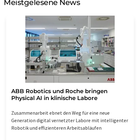
Meistgelesene News
Einwilligung können Sie jederzeit ohne Angabe von
Gründen gegenüber der LUMITOS AG, Ernst-Augustin-
Str. 2, 12489 Berlin oder per E-Mail unter
widerruf@lumitos.com
mit Wirkung für die Zukunft
widerrufen. Zudem ist in jeder E-Mail ein Link zur
Abbestellung des entsprechenden Newsletters
enthalten.
​​​​​​​ABB Robotics und Roche bringen
Physical AI in klinische Labore
Zusammenarbeit ebnet den Weg für eine neue
Generation digital vernetzter Labore mit intelligenter
Robotik und effizienteren Arbeitsabläufen