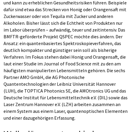
und kann zu erheblichen Gesundheitsrisiken führen. Beispiele
dafür sind etwa das Strecken von Honig oder Orangensaft mit
Zuckerwasser oder von Tequila mit Zucker und anderen
Alkoholen. Bisher lässt sich die Echtheit von Produkten nur
im Labor überprüfen – aufwändig, teuer und zeitintensiv. Das
BMFTR-geförderte Projekt QSPEC möchte dies ändern. Der
Ansatz: ein quantenbasiertes Spektroskopieverfahren, das
deutlich kompakter und günstiger sein soll als bisherige
Verfahren. Im Fokus stehen dabei Honig und Orangensaft, die
laut einer Studie im Journal of Food Science mit zu den am
häufigsten manipulierten Lebensmitteln gehören. Die sechs
Partner AMO GmbH, die AG Photonische
Quantentechnologien der Leibniz Universität Hannover
(LUH), die TOPTICA Photonics SE, die AMOtronics UG und das
Deutsche Institut für Lebensmitteltechnik e.V. (DIL) sowie das
Laser Zentrum Hannover e.V. (LZH) arbeiten zusammen an
einem System aus einem Laser, quantenoptischen Elementen
und einer dazugehörigen Erfassung.