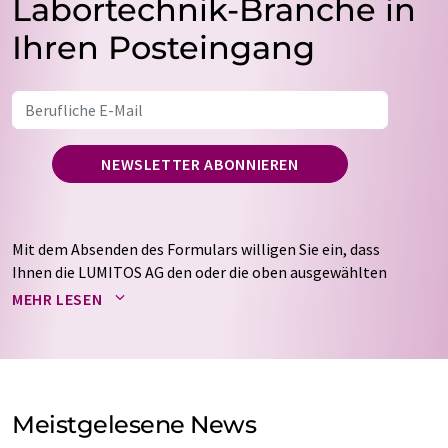
Labortechnik-Branche in
Ihren Posteingang
NEWSLETTER ABONNIEREN
Mit dem Absenden des Formulars willigen Sie ein, dass
Ihnen die LUMITOS AG den oder die oben ausgewählten
Newsletter per E-Mail zusendet. Ihre Daten werden
MEHR LESEN
nicht an Dritte weitergegeben. Die Speicherung und
Verarbeitung Ihrer Daten durch die LUMITOS AG erfolgt
auf Basis unserer
Datenschutzerklärung
. LUMITOS darf
Sie zum Zwecke der Werbung oder der Markt- und
Meinungsforschung per E-Mail kontaktieren. Ihre
Meistgelesene News
Einwilligung können Sie jederzeit ohne Angabe von