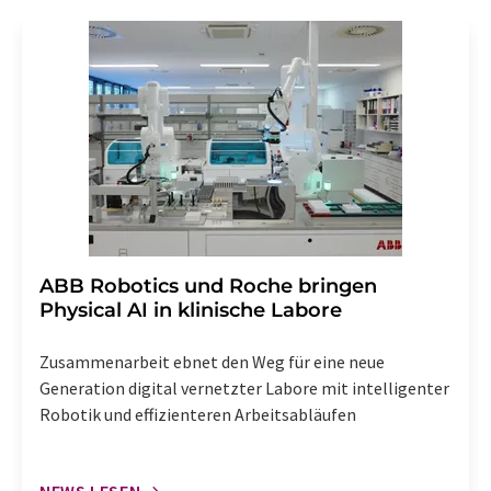
Gründen gegenüber der LUMITOS AG, Ernst-Augustin-
Str. 2, 12489 Berlin oder per E-Mail unter
widerruf@lumitos.com
mit Wirkung für die Zukunft
widerrufen. Zudem ist in jeder E-Mail ein Link zur
Abbestellung des entsprechenden Newsletters
enthalten.
​​​​​​​ABB Robotics und Roche bringen
Physical AI in klinische Labore
Zusammenarbeit ebnet den Weg für eine neue
Generation digital vernetzter Labore mit intelligenter
Robotik und effizienteren Arbeitsabläufen