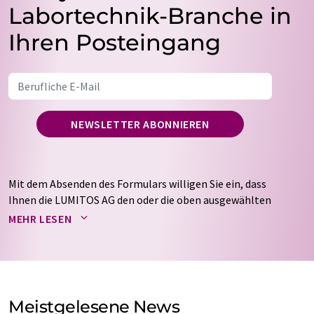
Labortechnik-Branche in
Ihren Posteingang
NEWSLETTER ABONNIEREN
Mit dem Absenden des Formulars willigen Sie ein, dass
Ihnen die LUMITOS AG den oder die oben ausgewählten
Newsletter per E-Mail zusendet. Ihre Daten werden
MEHR LESEN
nicht an Dritte weitergegeben. Die Speicherung und
Verarbeitung Ihrer Daten durch die LUMITOS AG erfolgt
auf Basis unserer
Datenschutzerklärung
. LUMITOS darf
Sie zum Zwecke der Werbung oder der Markt- und
Meinungsforschung per E-Mail kontaktieren. Ihre
Meistgelesene News
Einwilligung können Sie jederzeit ohne Angabe von