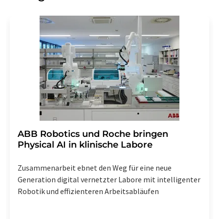
Gründen gegenüber der LUMITOS AG, Ernst-Augustin-
Str. 2, 12489 Berlin oder per E-Mail unter
widerruf@lumitos.com
mit Wirkung für die Zukunft
widerrufen. Zudem ist in jeder E-Mail ein Link zur
Abbestellung des entsprechenden Newsletters
enthalten.
​​​​​​​ABB Robotics und Roche bringen
Physical AI in klinische Labore
Zusammenarbeit ebnet den Weg für eine neue
Generation digital vernetzter Labore mit intelligenter
Robotik und effizienteren Arbeitsabläufen