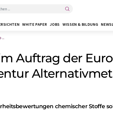
ERSICHTEN
WHITE PAPER
JOBS
WISSEN & BILDUNG
NEWS
...
im Auf­trag der Eur
ntur Alter­nativ­met
erheitsbewertungen chemischer Stoffe sol