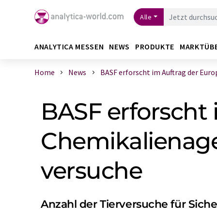
Alle
ANALYTICA MESSEN
NEWS
PRODUKTE
MARKTÜB
Home
News
BASF erforscht im Auf­trag der Europ 
BASF erforscht 
Chemikalien­age
versuche
Anzahl der Tierversuche für Sich