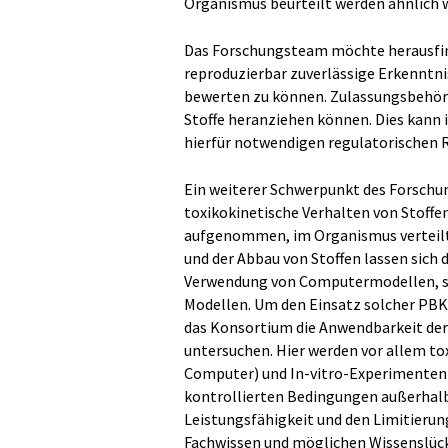
Organismus beurteilt werden ähnlich 
Das Forschungsteam möchte herausfi
reproduzierbar zuverlässige Erkenntnis
bewerten zu können. Zulassungsbehörd
Stoffe heranziehen können. Dies kann i
hierfür notwendigen regulatorischen R
Ein weiterer Schwerpunkt des Forschun
toxikokinetische Verhalten von Stoffe
aufgenommen, im Organismus verteilt
und der Abbau von Stoffen lassen sich 
Verwendung von Computermodellen, so
Modellen. Um den Einsatz solcher PBK-
das Konsortium die Anwendbarkeit de
untersuchen. Hier werden vor allem tox
Computer) und In-vitro-Experimenten 
kontrollierten Bedingungen außerhalb 
Leistungsfähigkeit und den Limitier
Fachwissen und möglichen Wissenslüc