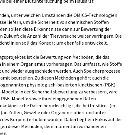
wie bei einer Blutuntersuchung beim Hausarzt.
nden, unter welchen Umständen die OMICS-Technologien
se liefern, um die Sicherheit von chemischen Stoffen
en sollen diese Erkenntnisse dann zur Bewertung der
n Zukunft die Anzahl der Tierversuche weiter verringern. Die
ichtlinien soll das Konsortium ebenfalls entwickelt.
gsprojektes ist die Bewertung von Methoden, die das
n in einem Organismus vorhersagen. Das umfasst, wie Stoffe
 und wieder ausgeschieden werden. Auch Speicherprozesse
damit beurteilen. Zu diesen Methoden gehört auch die
genannten physiologisch-basierten kinetischen (PBK)
Modelle in der Sicherheitsbewertung zu verbessern, wird
r PBK-Modelle sowie ihrer eingegebenen Daten
ikokinetische Daten berücksichtigt, die bei In-silico- (im
(an Zellen, Gewebe oder Organen isoliert und unter
des Körpers) erhoben wurden. Dabei liegt ein Fokus auf der
ungen dieser Methoden, dem momentan vorhandenen
ken.