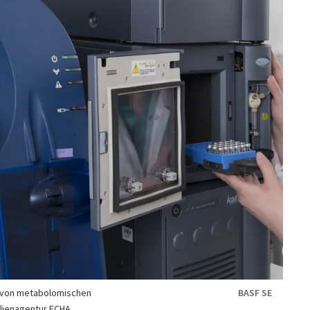
 von metabolomischen
BASF SE
lienagentur ECHA