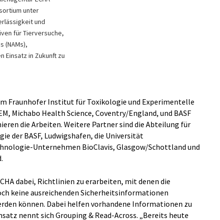
sortium unter
erlässigkeit und
iven für Tierversuche,
s (NAMs),
 Einsatz in Zukunft zu
m Fraunhofer Institut für Toxikologie und Experimentelle
TEM, Michabo Health Science, Coventry/England, und BASF
eren die Arbeiten. Weitere Partner sind die Abteilung für
ie der BASF, Ludwigshafen, die Universität
hnologie-Unternehmen BioClavis, Glasgow/Schottland und
.
HA dabei, Richtlinien zu erarbeiten, mit denen die
noch keine ausreichenden Sicherheitsinformationen
werden können. Dabei helfen vorhandene Informationen zu
Ansatz nennt sich Grouping & Read-Across. „Bereits heute