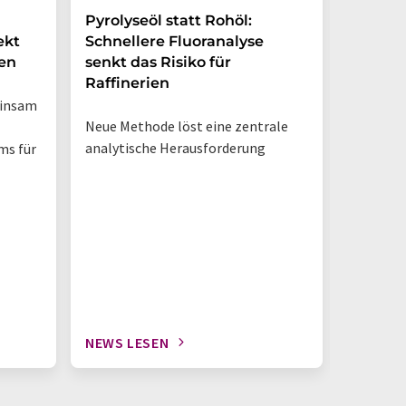
Pyrolyseöl statt Rohöl:
Dynami
ekt
Schnellere Fluoranalyse
Vorher
en
senkt das Risiko für
Hirntu
Raffinerien
verbes
einsam
Neue Methode löst eine zentrale
Strategi
analytische Herausforderung
Organ-on
ms für
präklini
Forschu
NEWS LESEN
NEWS L