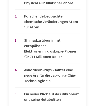
Physical AI in klinische Labore
2
Forschende beobachten
chemische Veränderungen Atom
für Atom
3
Shimadzu übernimmt
europäischen
Elektronenmikroskopie-Pionier
für 711 Millionen Dollar
4
Akkordeon-Physik läutet eine
neue Ära für die Lab-on-a-Chip-
Technologie ein
5
Ein neuer Blick auf das Mikrobiom
und seine Metaboliten