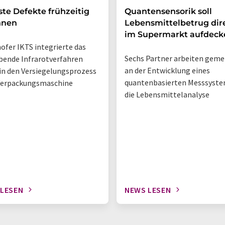
ste Defekte frühzeitig
Quantensensorik soll
nnen
Lebensmittelbetrug dir
im Supermarkt aufdeck
ofer IKTS integrierte das
Sechs Partner arbeiten gem
bende Infrarotverfahren
an der Entwicklung eines
 in den Versiegelungsprozess
quantenbasierten Messsyste
Verpackungsmaschine
die Lebensmittelanalyse
 LESEN
NEWS LESEN