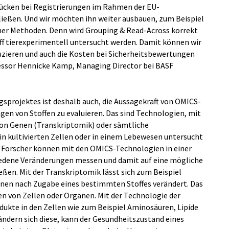
lücken bei Registrierungen im Rahmen der EU-
eßen. Und wir möchten ihn weiter ausbauen, zum Beispiel
her Methoden. Denn wird Grouping & Read-Across korrekt
ff tierexperimentell untersucht werden. Damit können wir
duzieren und auch die Kosten bei Sicherheitsbewertungen
fessor Hennicke Kamp, Managing Director bei BASF
sprojektes ist deshalb auch, die Aussagekraft von OMICS-
en von Stoffen zu evaluieren. Das sind Technologien, mit
von Genen (Transkriptomik) oder sämtliche
n kultivierten Zellen oder in einem Lebewesen untersucht
 Forscher können mit den OMICS-Technologien in einer
iedene Veränderungen messen und damit auf eine mögliche
eßen. Mit der Transkriptomik lässt sich zum Beispiel
 Genen nach Zugabe eines bestimmten Stoffes verändert. Das
n von Zellen oder Organen. Mit der Technologie der
kte in den Zellen wie zum Beispiel Aminosäuren, Lipide
ndern sich diese, kann der Gesundheitszustand eines