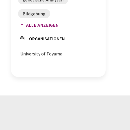
Bildgebung
ALLE ANZEIGEN
Zuckeraustauschstoffe
ORGANISATIONEN
RNA-Sequenzierung
University of Toyama
Genaktivität
Massenspektrometrie-Bildgebung
Erbgut
Steviolglykoside