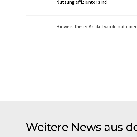
Nutzung effizienter sind.
Hinweis: Dieser Artikel wurde mit ei
übersetzt. LUMITOS bietet diese auto
Bandbreite an aktuellen Nachrichten z
Übersetzung übersetzt wurde, ist es mö
in der Grammatik enthält. Den ursprüng
Weitere News aus d