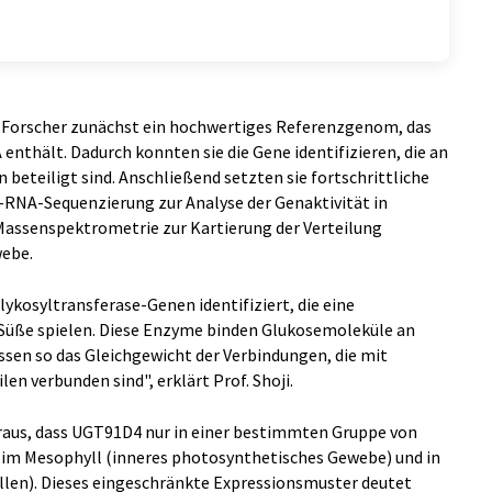
ie Forscher zunächst ein hochwertiges Referenzgenom, das
 enthält. Dadurch konnten sie die Gene identifizieren, die an
beteiligt sind. Anschließend setzten sie fortschrittliche
n-RNA-Sequenzierung zur Analyse der Genaktivität in
Massenspektrometrie zur Kartierung der Verteilung
ebe.
kosyltransferase-Genen identifiziert, die eine
r Süße spielen. Diese Enzyme binden Glukosemoleküle an
ssen so das Gleichgewicht der Verbindungen, die mit
n verbunden sind", erklärt Prof. Shoji.
eraus, dass UGT91D4 nur in einer bestimmten Gruppe von
re im Mesophyll (inneres photosynthetisches Gewebe) und in
llen). Dieses eingeschränkte Expressionsmuster deutet