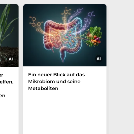
Ein neuer Blick auf das
Der P-t
er
Mikrobiom und seine
Biomark
elfen,
Metaboliten
überra
en