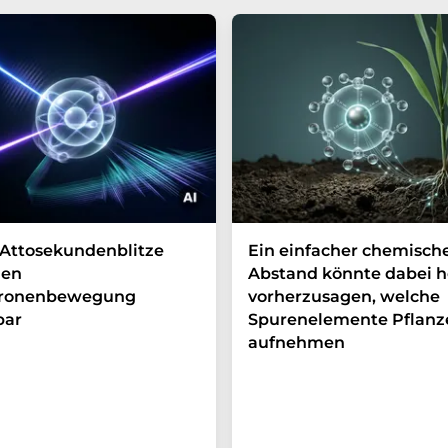
Attosekundenblitze
Ein einfacher chemisch
en
Abstand könnte dabei h
tronenbewegung
vorherzusagen, welche
bar
Spurenelemente Pflanz
aufnehmen