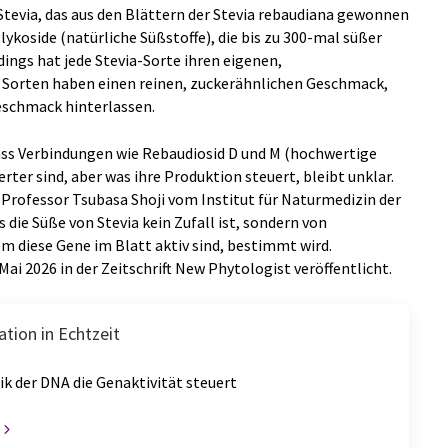
Stevia, das aus den Blättern der Stevia rebaudiana gewonnen
lykoside (natürliche Süßstoffe), die bis zu 300-mal süßer
dings hat jede Stevia-Sorte ihren eigenen,
Sorten haben einen reinen, zuckerähnlichen Geschmack,
eschmack hinterlassen.
ass Verbindungen wie Rebaudiosid D und M (hochwertige
ter sind, aber was ihre Produktion steuert, bleibt unklar.
 Professor Tsubasa Shoji vom Institut für Naturmedizin der
 die Süße von Stevia kein Zufall ist, sondern von
 diese Gene im Blatt aktiv sind, bestimmt wird.
ai 2026 in der Zeitschrift New Phytologist veröffentlicht.
tion in Echtzeit
k der DNA die Genaktivität steuert