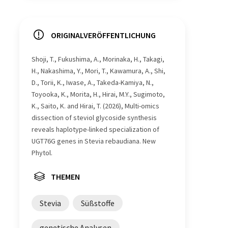
ORIGINALVERÖFFENTLICHUNG
Shoji, T., Fukushima, A., Morinaka, H., Takagi,
H., Nakashima, Y., Mori, T., Kawamura, A., Shi,
D., Torii, K., Iwase, A., Takeda-Kamiya, N.,
Toyooka, K., Morita, H., Hirai, M.Y., Sugimoto,
K., Saito, K. and Hirai, T. (2026), Multi-omics
dissection of steviol glycoside synthesis
reveals haplotype-linked specialization of
UGT76G genes in Stevia rebaudiana. New
Phytol.
THEMEN
Stevia
Süßstoffe
genetische Analysen