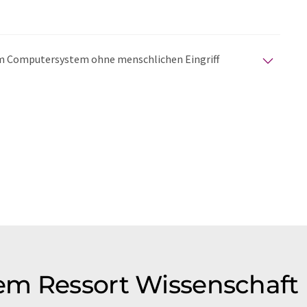
nem Computersystem ohne menschlichen Eingriff
matischen Übersetzungen an, um eine größere
u präsentieren. Da dieser Artikel mit automatischer
glich, dass er Fehler im Vokabular, in der Syntax oder
lichen Artikel in Englisch finden Sie
hier
.
em Ressort Wissenschaft