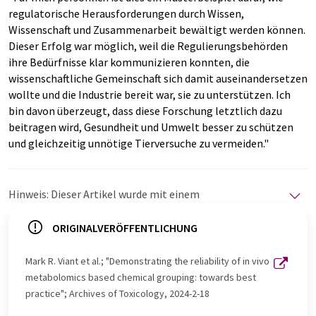
regulatorische Herausforderungen durch Wissen,
Wissenschaft und Zusammenarbeit bewältigt werden können.
Dieser Erfolg war möglich, weil die Regulierungsbehörden
ihre Bedürfnisse klar kommunizieren konnten, die
wissenschaftliche Gemeinschaft sich damit auseinandersetzen
wollte und die Industrie bereit war, sie zu unterstützen. Ich
bin davon überzeugt, dass diese Forschung letztlich dazu
beitragen wird, Gesundheit und Umwelt besser zu schützen
und gleichzeitig unnötige Tierversuche zu vermeiden."
Hinweis: Dieser Artikel wurde mit einem
Computersystem ohne menschlichen Eingriff übersetzt.
LUMITOS bietet diese automatischen Übersetzungen
ORIGINALVERÖFFENTLICHUNG
an, um eine größere Bandbreite an aktuellen
Nachrichten zu präsentieren. Da dieser Artikel mit
Mark R. Viant et al.; "Demonstrating the reliability of in vivo
automatischer Übersetzung übersetzt wurde, ist es
metabolomics based chemical grouping: towards best
möglich, dass er Fehler im Vokabular, in der Syntax oder
practice"; Archives of Toxicology, 2024-2-18
in der Grammatik enthält. Den ursprünglichen Artikel in