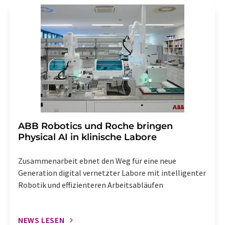
Str. 2, 12489 Berlin oder per E-Mail unter
widerruf@lumitos.com
mit Wirkung für die Zukunft
widerrufen. Zudem ist in jeder E-Mail ein Link zur
Abbestellung des entsprechenden Newsletters
enthalten.
​​​​​​​ABB Robotics und Roche bringen
Physical AI in klinische Labore
Zusammenarbeit ebnet den Weg für eine neue
Generation digital vernetzter Labore mit intelligenter
Robotik und effizienteren Arbeitsabläufen
NEWS LESEN