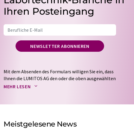
Ihren Posteingang
NEWSLETTER ABONNIEREN
Mit dem Absenden des Formulars willigen Sie ein, dass
Ihnen die LUMITOS AG den oder die oben ausgewählten
Newsletter per E-Mail zusendet. Ihre Daten werden
MEHR LESEN
nicht an Dritte weitergegeben. Die Speicherung und
Verarbeitung Ihrer Daten durch die LUMITOS AG erfolgt
auf Basis unserer
Datenschutzerklärung
. LUMITOS darf
Sie zum Zwecke der Werbung oder der Markt- und
Meinungsforschung per E-Mail kontaktieren. Ihre
Meistgelesene News
Einwilligung können Sie jederzeit ohne Angabe von
Gründen gegenüber der LUMITOS AG, Ernst-Augustin-