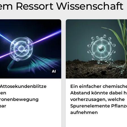
em Ressort Wissenschaft
Attosekundenblitze
Ein einfacher chemisch
en
Abstand könnte dabei h
tronenbewegung
vorherzusagen, welche
bar
Spurenelemente Pflanz
aufnehmen