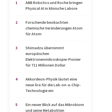
1
​​​​​​​ABB Robotics und Roche bringen
Physical AI in klinische Labore
2
Forschende beobachten
chemische Veränderungen Atom
für Atom
3
Shimadzu übernimmt
europäischen
Elektronenmikroskopie-Pionier
für 711 Millionen Dollar
4
Akkordeon-Physik läutet eine
neue Ära für die Lab-on-a-Chip-
Technologie ein
5
Ein neuer Blick auf das Mikrobiom
und seine Metaboliten