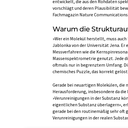
entwickelt, die aus den Rohdaten sp
vorschlägt und deren Plausibilität bew
Fachmagazin Nature Communications 
Warum die Strukturauf
»Wer ein Molekül herstellt, muss auch 
Jablonka von der Universität Jena. Er 
Messverfahren wie die Kernspinresona
Massenspektrometrie genutzt. Jede die
oftmals nur in begrenztem Umfang. Die
chemisches Puzzle, das korrekt gelös
Gerade bei neuartigen Molekülen, die n
Herausforderung, insbesondere da die Me
»Verunreinigungen in der Substanz kön
eigentlichen Substanz überlagern«, erk
gerade bei den routinemäßig sehr of
Verunreinigungen in der realen Subst