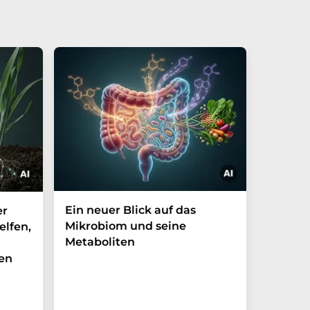
Ein neuer Blick auf das
Der P-t
er
Mikrobiom und seine
Biomark
elfen,
Metaboliten
überra
en