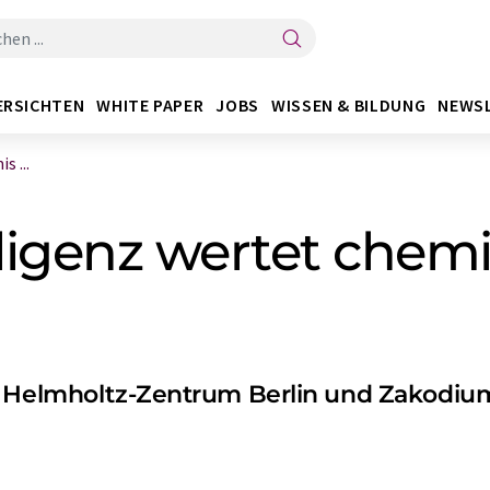
ERSICHTEN
WHITE PAPER
JOBS
WISSEN & BILDUNG
NEWS
 ...
lligenz wertet chem
, Helmholtz-Zentrum Berlin und Zakodium