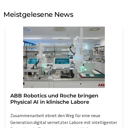
Sie zum Zwecke der Werbung oder der Markt- und
Meinungsforschung per E-Mail kontaktieren. Ihre
Meistgelesene News
Einwilligung können Sie jederzeit ohne Angabe von
Gründen gegenüber der LUMITOS AG, Ernst-Augustin-
Str. 2, 12489 Berlin oder per E-Mail unter
widerruf@lumitos.com
mit Wirkung für die Zukunft
widerrufen. Zudem ist in jeder E-Mail ein Link zur
Abbestellung des entsprechenden Newsletters
enthalten.
​​​​​​​ABB Robotics und Roche bringen
Physical AI in klinische Labore
Zusammenarbeit ebnet den Weg für eine neue
Generation digital vernetzter Labore mit intelligenter