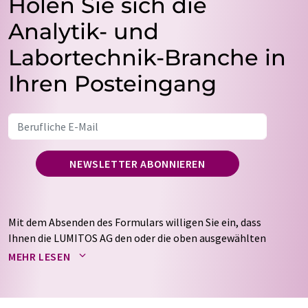
Holen Sie sich die
Analytik- und
Labortechnik-Branche in
Ihren Posteingang
NEWSLETTER ABONNIEREN
Mit dem Absenden des Formulars willigen Sie ein, dass
Ihnen die LUMITOS AG den oder die oben ausgewählten
Newsletter per E-Mail zusendet. Ihre Daten werden
MEHR LESEN
nicht an Dritte weitergegeben. Die Speicherung und
Verarbeitung Ihrer Daten durch die LUMITOS AG erfolgt
auf Basis unserer
Datenschutzerklärung
. LUMITOS darf