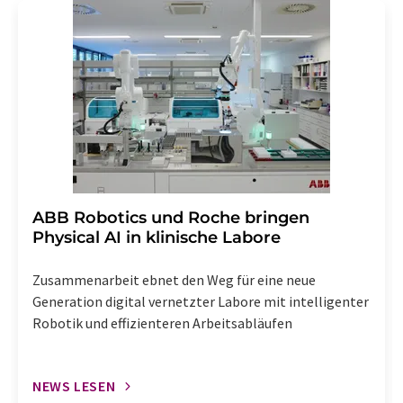
Str. 2, 12489 Berlin oder per E-Mail unter
widerruf@lumitos.com
mit Wirkung für die Zukunft
widerrufen. Zudem ist in jeder E-Mail ein Link zur
Abbestellung des entsprechenden Newsletters
enthalten.
​​​​​​​ABB Robotics und Roche bringen
Physical AI in klinische Labore
Zusammenarbeit ebnet den Weg für eine neue
Generation digital vernetzter Labore mit intelligenter
Robotik und effizienteren Arbeitsabläufen
NEWS LESEN