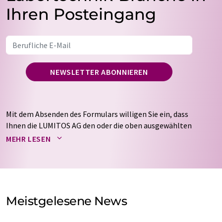
Ihren Posteingang
NEWSLETTER ABONNIEREN
Mit dem Absenden des Formulars willigen Sie ein, dass
Ihnen die LUMITOS AG den oder die oben ausgewählten
Newsletter per E-Mail zusendet. Ihre Daten werden
MEHR LESEN
nicht an Dritte weitergegeben. Die Speicherung und
Verarbeitung Ihrer Daten durch die LUMITOS AG erfolgt
auf Basis unserer
Datenschutzerklärung
. LUMITOS darf
Sie zum Zwecke der Werbung oder der Markt- und
Meinungsforschung per E-Mail kontaktieren. Ihre
Meistgelesene News
Einwilligung können Sie jederzeit ohne Angabe von
Gründen gegenüber der LUMITOS AG, Ernst-Augustin-