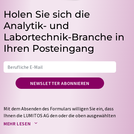
Holen Sie sich die
Analytik- und
Labortechnik-Branche in
Ihren Posteingang
NEWSLETTER ABONNIEREN
Mit dem Absenden des Formulars willigen Sie ein, dass
Ihnen die LUMITOS AG den oder die oben ausgewählten
Newsletter per E-Mail zusendet. Ihre Daten werden
MEHR LESEN
nicht an Dritte weitergegeben. Die Speicherung und