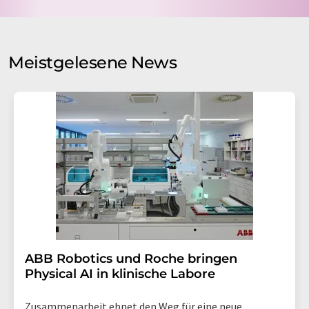
Verarbeitung Ihrer Daten durch die LUMITOS AG erfolgt
auf Basis unserer
Datenschutzerklärung
. LUMITOS darf
Sie zum Zwecke der Werbung oder der Markt- und
Meinungsforschung per E-Mail kontaktieren. Ihre
Meistgelesene News
Einwilligung können Sie jederzeit ohne Angabe von
Gründen gegenüber der LUMITOS AG, Ernst-Augustin-
Str. 2, 12489 Berlin oder per E-Mail unter
widerruf@lumitos.com
mit Wirkung für die Zukunft
widerrufen. Zudem ist in jeder E-Mail ein Link zur
Abbestellung des entsprechenden Newsletters
enthalten.
​​​​​​​ABB Robotics und Roche bringen
Physical AI in klinische Labore
Zusammenarbeit ebnet den Weg für eine neue