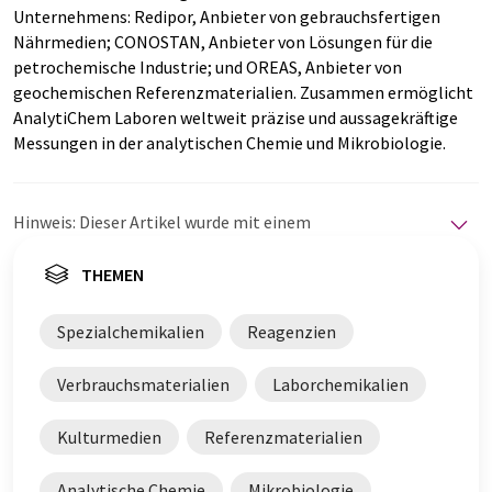
Unternehmens: Redipor, Anbieter von gebrauchsfertigen
Nährmedien; CONOSTAN, Anbieter von Lösungen für die
petrochemische Industrie; und OREAS, Anbieter von
geochemischen Referenzmaterialien. Zusammen ermöglicht
AnalytiChem Laboren weltweit präzise und aussagekräftige
Messungen in der analytischen Chemie und Mikrobiologie.
Hinweis: Dieser Artikel wurde mit einem
Computersystem ohne menschlichen Eingriff übersetzt.
LUMITOS bietet diese automatischen Übersetzungen
THEMEN
an, um eine größere Bandbreite an aktuellen
Nachrichten zu präsentieren. Da dieser Artikel mit
Spezialchemikalien
Reagenzien
automatischer Übersetzung übersetzt wurde, ist es
möglich, dass er Fehler im Vokabular, in der Syntax oder
Verbrauchsmaterialien
Laborchemikalien
in der Grammatik enthält. Den ursprünglichen Artikel in
Englisch finden Sie
hier
.
Kulturmedien
Referenzmaterialien
Analytische Chemie
Mikrobiologie