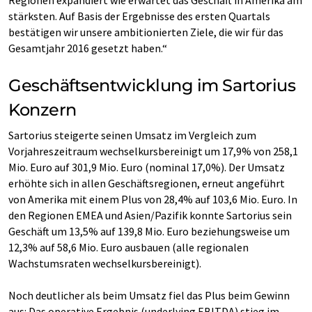
Regionen expandiert wie erwartet das Geschäft in Amerika am
stärksten. Auf Basis der Ergebnisse des ersten Quartals
bestätigen wir unsere ambitionierten Ziele, die wir für das
Gesamtjahr 2016 gesetzt haben.“
Geschäftsentwicklung im Sartorius
Konzern
Sartorius steigerte seinen Umsatz im Vergleich zum
Vorjahreszeitraum wechselkursbereinigt um 17,9% von 258,1
Mio. Euro auf 301,9 Mio. Euro (nominal 17,0%). Der Umsatz
erhöhte sich in allen Geschäftsregionen, erneut angeführt
von Amerika mit einem Plus von 28,4% auf 103,6 Mio. Euro. In
den Regionen EMEA und Asien/Pazifik konnte Sartorius sein
Geschäft um 13,5% auf 139,8 Mio. Euro beziehungsweise um
12,3% auf 58,6 Mio. Euro ausbauen (alle regionalen
Wachstumsraten wechselkursbereinigt).
Noch deutlicher als beim Umsatz fiel das Plus beim Gewinn
aus: Das operative Ergebnis (underlying EBITDA) stieg im