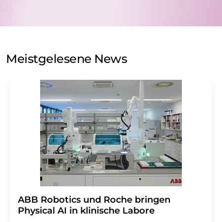
nicht an Dritte weitergegeben. Die Speicherung und
Verarbeitung Ihrer Daten durch die LUMITOS AG erfolgt
auf Basis unserer
Datenschutzerklärung
. LUMITOS darf
Sie zum Zwecke der Werbung oder der Markt- und
Meinungsforschung per E-Mail kontaktieren. Ihre
Meistgelesene News
Einwilligung können Sie jederzeit ohne Angabe von
Gründen gegenüber der LUMITOS AG, Ernst-Augustin-
Str. 2, 12489 Berlin oder per E-Mail unter
widerruf@lumitos.com
mit Wirkung für die Zukunft
widerrufen. Zudem ist in jeder E-Mail ein Link zur
Abbestellung des entsprechenden Newsletters
enthalten.
​​​​​​​ABB Robotics und Roche bringen
Physical AI in klinische Labore