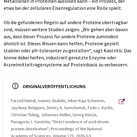
Metallionen in Proteinen auslösen kann – ein Prozess, der
etwa bei der zellulären Eisenregulation eine Rolle spielt.
Ob die gefundenen Regeln auf andere Proteine übertragbar
sind, müssen weitere Studien zeigen. „Wir gehen aber davon
aus, dass dieser Prozess für andere Proteine zumindest
ähnlich ist. Dieses Wissen kann helfen, Proteine gezielt
stabiler oder pH-toleranter zu gestalten“, sagt Kastritis. Das
könne dabei helfen, industriell genutzte Enzyme oder
Arzneimittelträgersysteme auf Proteinbasis zu verbessern.
ORIGINALVERÖFFENTLICHUNG
Farzad Hamdi, Ioannis Skalidis, Inken Kaja Schwerin,
Jaydeep Belapure, Dmitry A. Semchonok, Fotis L. Kyrilis,
Christian Tüting, Johannes Müller, Georg Künze,
Panagiotis L. Kastritis; "Direct evidence of acid-driven
protein desolvation"; Proceedings of the National
Academy of Sciences, Volume 123, 2026-3-5