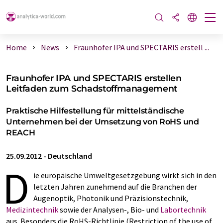
Home
News
Fraunhofer IPA und SPECTARIS erstell ...
Fraunhofer IPA und SPECTARIS erstellen
Leitfaden zum Schadstoffmanagement
Praktische Hilfestellung für mittelständische
Unternehmen bei der Umsetzung von RoHS und
REACH
25.09.2012
-
Deutschland
D
ie europäische Umweltgesetzgebung wirkt sich in den
letzten Jahren zunehmend auf die Branchen der
Augenoptik, Photonik und Präzisionstechnik,
Medizintechnik
sowie der Analysen-, Bio- und
Labortechnik
aus. Besonders die RoHS-Richtlinie (Restriction of the use of