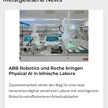
Einwilligung können Sie jederzeit ohne Angabe von
Gründen gegenüber der LUMITOS AG, Ernst-Augustin-
Str. 2, 12489 Berlin oder per E-Mail unter
widerruf@lumitos.com
mit Wirkung für die Zukunft
widerrufen. Zudem ist in jeder E-Mail ein Link zur
Abbestellung des entsprechenden Newsletters
enthalten.
​​​​​​​ABB Robotics und Roche bringen
Physical AI in klinische Labore
Zusammenarbeit ebnet den Weg für eine neue
Generation digital vernetzter Labore mit intelligenter
Robotik und effizienteren Arbeitsabläufen