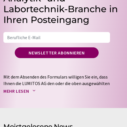
Labortechnik-Branche in
Ihren Posteingang
NEWSLETTER ABONNIEREN
Mit dem Absenden des Formulars willigen Sie ein, dass
Ihnen die LUMITOS AG den oder die oben ausgewählten
Newsletter per E-Mail zusendet. Ihre Daten werden
MEHR LESEN
nicht an Dritte weitergegeben. Die Speicherung und
Verarbeitung Ihrer Daten durch die LUMITOS AG erfolgt
auf Basis unserer
Datenschutzerklärung
. LUMITOS darf
Sie zum Zwecke der Werbung oder der Markt- und
Meinungsforschung per E-Mail kontaktieren. Ihre
Meistgelesene News