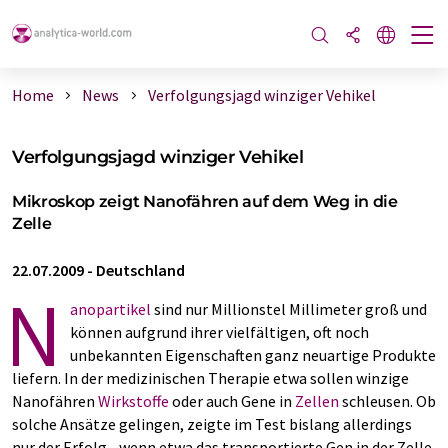
Home
News
Verfolgungsjagd winziger Vehikel
Verfolgungsjagd winziger Vehikel
Mikroskop zeigt Nanofähren auf dem Weg in die
Zelle
22.07.2009
-
Deutschland
N
anopartikel
sind nur Millionstel Millimeter groß und
können aufgrund ihrer vielfältigen, oft noch
unbekannten Eigenschaften ganz neuartige Produkte
liefern. In der medizinischen Therapie etwa sollen winzige
Nanofähren
Wirkstoffe
oder auch Gene in
Zellen
schleusen. Ob
solche Ansätze gelingen, zeigte im Test bislang allerdings
nur der Erfolg - wenn etwa das transportierte Gen in der Zelle