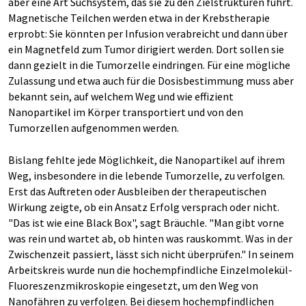
aber eine Art Suchsystem, das sie zu den Zielstrukturen führt.
Magnetische Teilchen werden etwa in der Krebstherapie
erprobt: Sie könnten per Infusion verabreicht und dann über
ein Magnetfeld zum Tumor dirigiert werden. Dort sollen sie
dann gezielt in die Tumorzelle eindringen. Für eine mögliche
Zulassung und etwa auch für die Dosisbestimmung muss aber
bekannt sein, auf welchem Weg und wie effizient
Nanopartikel im Körper transportiert und von den
Tumorzellen aufgenommen werden.
Bislang fehlte jede Möglichkeit, die Nanopartikel auf ihrem
Weg, insbesondere in die lebende Tumorzelle, zu verfolgen.
Erst das Auftreten oder Ausbleiben der therapeutischen
Wirkung zeigte, ob ein Ansatz Erfolg versprach oder nicht.
"Das ist wie eine Black Box", sagt Bräuchle. "Man gibt vorne
was rein und wartet ab, ob hinten was rauskommt. Was in der
Zwischenzeit passiert, lässt sich nicht überprüfen." In seinem
Arbeitskreis wurde nun die hochempfindliche Einzelmolekül-
Fluoreszenzmikroskopie eingesetzt, um den Weg von
Nanofähren zu verfolgen. Bei diesem hochempfindlichen