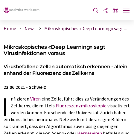
Home
News
Mikroskopisches «Deep Learning» sagt ...
Mikroskopisches «Deep Learning» sagt
Virusinfektionen voraus
Virusbefallene Zellen automatisch erkennen - allein
anhand der Fluoreszenz des Zellkerns
23.06.2021
-
Schweiz
I
nfizieren
Viren
eine Zelle, führt dies zu Veränderungen des
Zellkerns, die mittels
Fluoreszenzmikroskopie
visualisiert
werden können. Forschende der Universität Zürich haben
ein künstliches neuronales Netzwerk mit derartigen Bildern
so trainiert, dass der Algorithmus zuverlässig diejenigen
Zellen erkennt, die von Adeno- oder
Herpesviren
befallen sind.