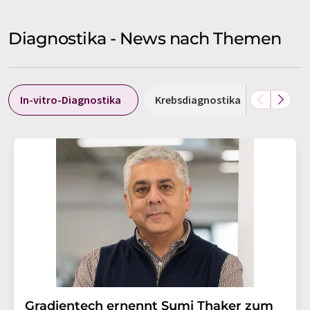
Diagnostika - News nach Themen
In-vitro-Diagnostika
Krebsdiagnostika
Point-
Gradientech ernennt Sumi Thaker zum