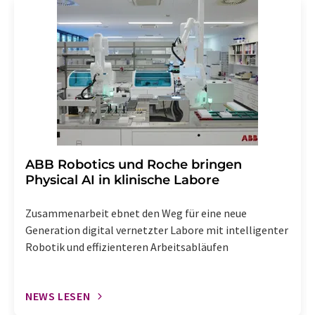
Str. 2, 12489 Berlin oder per E-Mail unter
widerruf@lumitos.com
mit Wirkung für die Zukunft
widerrufen. Zudem ist in jeder E-Mail ein Link zur
Abbestellung des entsprechenden Newsletters
enthalten.
​​​​​​​ABB Robotics und Roche bringen
Physical AI in klinische Labore
Zusammenarbeit ebnet den Weg für eine neue
Generation digital vernetzter Labore mit intelligenter
Robotik und effizienteren Arbeitsabläufen
NEWS LESEN