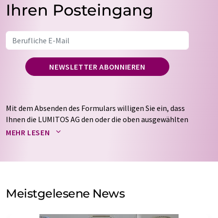
Ihren Posteingang
NEWSLETTER ABONNIEREN
Mit dem Absenden des Formulars willigen Sie ein, dass
Ihnen die LUMITOS AG den oder die oben ausgewählten
Newsletter per E-Mail zusendet. Ihre Daten werden
MEHR LESEN
nicht an Dritte weitergegeben. Die Speicherung und
Verarbeitung Ihrer Daten durch die LUMITOS AG erfolgt
auf Basis unserer
Datenschutzerklärung
. LUMITOS darf
Sie zum Zwecke der Werbung oder der Markt- und
Meinungsforschung per E-Mail kontaktieren. Ihre
Meistgelesene News
Einwilligung können Sie jederzeit ohne Angabe von
Gründen gegenüber der LUMITOS AG, Ernst-Augustin-