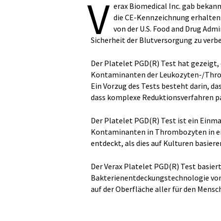
V
erax Biomedical Inc. gab bekan
die CE-Kennzeichnung erhalten 
von der U.S. Food and Drug Admi
Sicherheit der Blutversorgung zu verb
Der Platelet PGD(R) Test hat gezeigt, 
Kontaminanten der Leukozyten-/Throm
Ein Vorzug des Tests besteht darin, d
dass komplexe Reduktionsverfahren pa
Der Platelet PGD(R) Test ist ein Einma
Kontaminanten in Thrombozyten in e
entdeckt, als dies auf Kulturen basier
Der Verax Platelet PGD(R) Test basier
Bakterienentdeckungstechnologie von V
auf der Oberfläche aller für den Mens