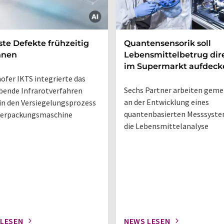
ste Defekte frühzeitig
Quantensensorik soll
nnen
Lebensmittelbetrug dir
im Supermarkt aufdeck
ofer IKTS integrierte das
Sechs Partner arbeiten gem
bende Infrarotverfahren
an der Entwicklung eines
 in den Versiegelungsprozess
quantenbasierten Messsyste
Verpackungsmaschine
die Lebensmittelanalyse
 LESEN
NEWS LESEN