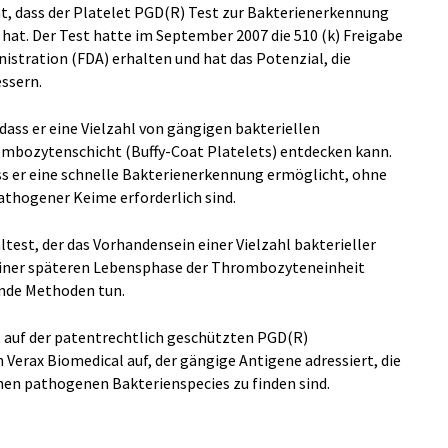
nt, dass der Platelet PGD(R) Test zur Bakterienerkennung
hat. Der Test hatte im September 2007 die 510 (k) Freigabe
nistration (FDA) erhalten und hat das Potenzial, die
essern.
dass er eine Vielzahl von gängigen bakteriellen
bozytenschicht (Buffy-Coat Platelets) entdecken kann.
ass er eine schnelle Bakterienerkennung ermöglicht, ohne
thogener Keime erforderlich sind.
ltest, der das Vorhandensein einer Vielzahl bakterieller
iner späteren Lebensphase der Thrombozyteneinheit
ende Methoden tun.
t auf der patentrechtlich geschützten PGD(R)
erax Biomedical auf, der gängige Antigene adressiert, die
chen pathogenen Bakterienspecies zu finden sind.