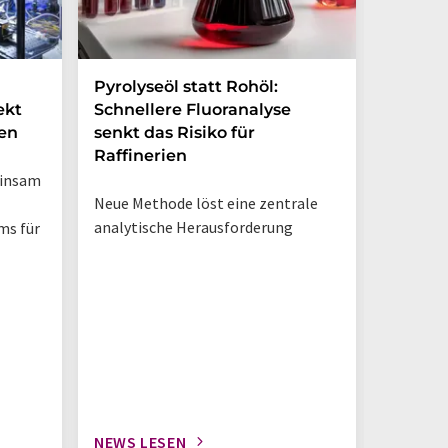
Pyrolyseöl statt Rohöl:
Dynami
ekt
Schnellere Fluoranalyse
Vorher
en
senkt das Risiko für
Hirntu
Raffinerien
verbes
einsam
Neue Methode löst eine zentrale
Strategi
analytische Herausforderung
Organ-on
ms für
präklini
Forschu
NEWS LESEN
NEWS L