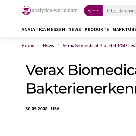
Alle
ANALYTICA MESSEN
NEWS
PRODUKTE
MARKTÜB
Home
News
Verax Biomedical Platelet PGD Test z
Verax Biomedica
Bakterienerke
30.09.2008
-
USA