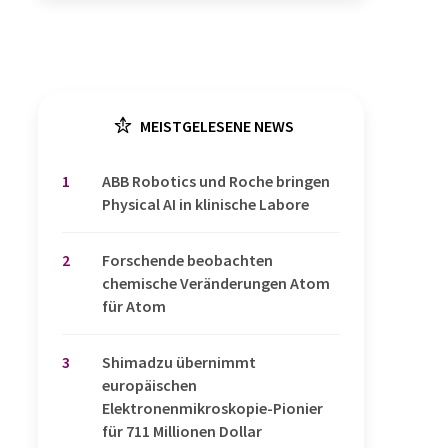
MEISTGELESENE NEWS
1
​​​​​​​ABB Robotics und Roche bringen
Physical AI in klinische Labore
2
Forschende beobachten
chemische Veränderungen Atom
für Atom
3
Shimadzu übernimmt
europäischen
Elektronenmikroskopie-Pionier
für 711 Millionen Dollar