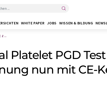
ERSICHTEN
WHITE PAPER
JOBS
WISSEN & BILDUNG
NEWS
 ...
l Platelet PGD Test
nnung nun mit CE-