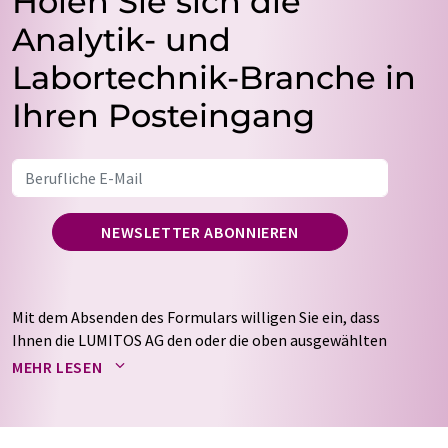
Holen Sie sich die
Analytik- und
Labortechnik-Branche in
Ihren Posteingang
NEWSLETTER ABONNIEREN
Mit dem Absenden des Formulars willigen Sie ein, dass
Ihnen die LUMITOS AG den oder die oben ausgewählten
Newsletter per E-Mail zusendet. Ihre Daten werden
MEHR LESEN
nicht an Dritte weitergegeben. Die Speicherung und
Verarbeitung Ihrer Daten durch die LUMITOS AG erfolgt
auf Basis unserer
Datenschutzerklärung
. LUMITOS darf