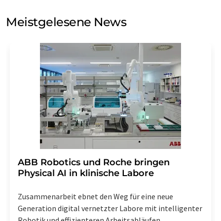
Sie zum Zwecke der Werbung oder der Markt- und
Meinungsforschung per E-Mail kontaktieren. Ihre
Meistgelesene News
Einwilligung können Sie jederzeit ohne Angabe von
Gründen gegenüber der LUMITOS AG, Ernst-Augustin-
Str. 2, 12489 Berlin oder per E-Mail unter
widerruf@lumitos.com
mit Wirkung für die Zukunft
widerrufen. Zudem ist in jeder E-Mail ein Link zur
Abbestellung des entsprechenden Newsletters
enthalten.
​​​​​​​ABB Robotics und Roche bringen
Physical AI in klinische Labore
Zusammenarbeit ebnet den Weg für eine neue
Generation digital vernetzter Labore mit intelligenter
Robotik und effizienteren Arbeitsabläufen