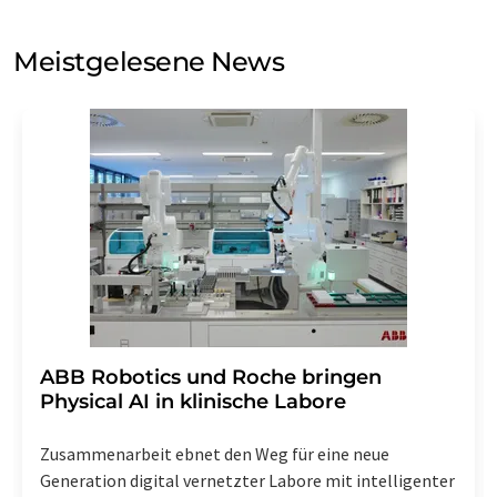
Sie zum Zwecke der Werbung oder der Markt- und
Meinungsforschung per E-Mail kontaktieren. Ihre
Meistgelesene News
Einwilligung können Sie jederzeit ohne Angabe von
Gründen gegenüber der LUMITOS AG, Ernst-Augustin-
Str. 2, 12489 Berlin oder per E-Mail unter
widerruf@lumitos.com
mit Wirkung für die Zukunft
widerrufen. Zudem ist in jeder E-Mail ein Link zur
Abbestellung des entsprechenden Newsletters
enthalten.
​​​​​​​ABB Robotics und Roche bringen
Physical AI in klinische Labore
Zusammenarbeit ebnet den Weg für eine neue
Generation digital vernetzter Labore mit intelligenter