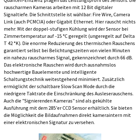
Quanten-Effizienz prägen das Leistungsprofil des Sensors. Die
rauscharmen Kameras arbeiten mit 12 Bit digitaler
Signaltiefe. Die Schnittstelle ist wählbar: Fire Wire, Camera
Link (auch PCMCIA) oder Gigabit Ethernet. Hier rauscht nichts
mehr: Mit der doppel-stufigen Kühlung wird der Sensor bei
Zimmertemperatur auf -15 °C geregelt (ungeregelt auf Delta
T 42 °K). Die enorme Reduzierung des thermischen Rauschens
garantiert selbst bei Belichtungszeiten von vielen Minuten
ein nahezu rauscharmes Signal, gekennzeichnet durch 66 dB.
Das elektronische Rauschen wird durch ausnahmslos
hochwertige Bauelemente und intelligente
Schaltungstechnik weitestgehend minimiert. Zusätzlich
ermöglicht der schaltbare Slow Scan Mode durch die
niedrigere Taktrate die Einschränkung des Ausleserauschens.
Auch die "Signierenden Kameras" sind als gekühlte
Ausführung mit dem 285'er CCD Sensor erhältlich. Sie bieten
die Möglichkeit die Bildaufnahmen direkt kameraintern mit
einer elektronischen Signatur zu versehen.