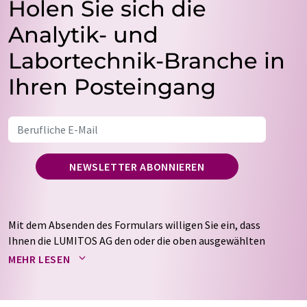
Holen Sie sich die
Analytik- und
Labortechnik-Branche in
Ihren Posteingang
NEWSLETTER ABONNIEREN
Mit dem Absenden des Formulars willigen Sie ein, dass
Ihnen die LUMITOS AG den oder die oben ausgewählten
Newsletter per E-Mail zusendet. Ihre Daten werden
MEHR LESEN
nicht an Dritte weitergegeben. Die Speicherung und
Verarbeitung Ihrer Daten durch die LUMITOS AG erfolgt
auf Basis unserer
Datenschutzerklärung
. LUMITOS darf