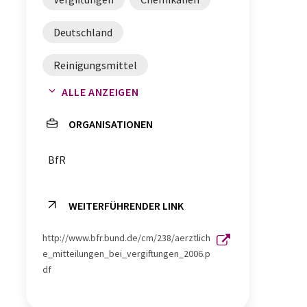
Deutschland
Reinigungsmittel
ALLE ANZEIGEN
Lebensmittel
Kosmetika
ORGANISATIONEN
Industriechemikalien
Haut
BfR
Chemikalienrecht
Arzneimittel
WEITERFÜHRENDER LINK
http://www.bfr.bund.de/cm/238/aerztlich
e_mitteilungen_bei_vergiftungen_2006.p
df