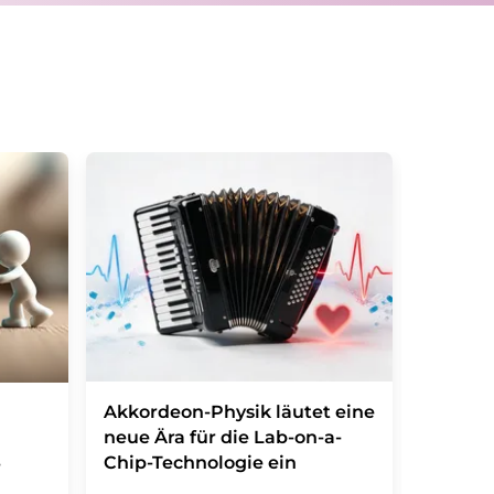
s.com
mit Wirkung für die Zukunft widerrufen.
tellung des entsprechenden Newsletters
Akkordeon-Physik läutet eine
Hunden
neue Ära für die Lab-on-a-
neue H
Chip-Technologie ein
COVID
-