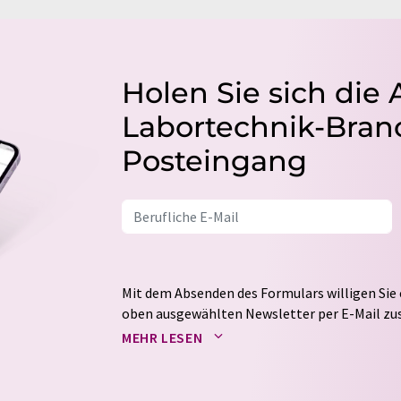
Holen Sie sich die 
Labortechnik-Branc
Posteingang
Mit dem Absenden des Formulars willigen Sie 
oben ausgewählten Newsletter per E-Mail zus
weitergegeben. Die Speicherung und Verarbei
MEHR LESEN
auf Basis unserer
Datenschutzerklärung
. LUM
Markt- und Meinungsforschung per E-Mail kon
jederzeit ohne Angabe von Gründen gegenüber