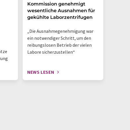
Kommission genehmigt
Rücksch
wesentliche Ausnahmen für
medizi
gekühlte Laborzentrifugen
„Die Ausnahmegenehmigung war
ein notwendiger Schritt, um den
reibungslosen Betrieb der vielen
ätze
Labore sicherzustellen“
rung
NEWS LESEN
NEWS L