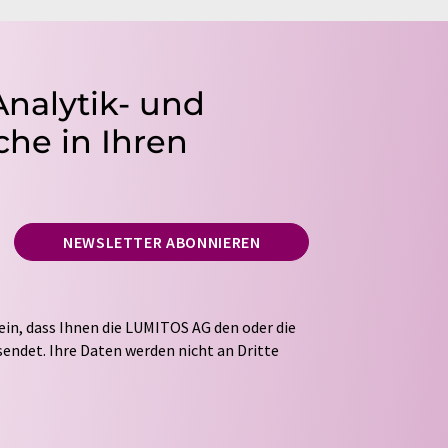
Analytik- und
he in Ihren
NEWSLETTER ABONNIEREN
ein, dass Ihnen die LUMITOS AG den oder die
endet. Ihre Daten werden nicht an Dritte
tung Ihrer Daten durch die LUMITOS AG erfolgt
ITOS darf Sie zum Zwecke der Werbung oder der
taktieren. Ihre Einwilligung können Sie
 der LUMITOS AG, Ernst-Augustin-Str. 2, 12489