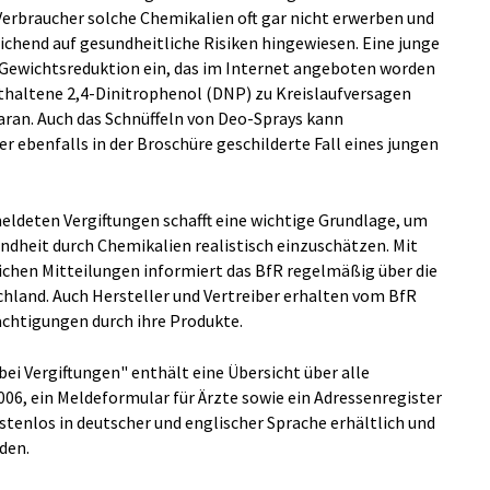
rbraucher solche Chemikalien oft gar nicht erwerben und
eichend auf gesundheitliche Risiken hingewiesen. Eine junge
 Gewichtsreduktion ein, das im Internet angeboten worden
enthaltene 2,4-Dinitrophenol (DNP) zu Kreislaufversagen
daran. Auch das Schnüffeln von Deo-Sprays kann
r ebenfalls in der Broschüre geschilderte Fall eines jungen
ldeten Vergiftungen schafft eine wichtige Grundlage, um
dheit durch Chemikalien realistisch einzuschätzen. Mit
lichen Mitteilungen informiert das BfR regelmäßig über die
chland. Auch Hersteller und Vertreiber erhalten vom BfR
ächtigungen durch ihre Produkte.
bei Vergiftungen" enthält eine Übersicht über alle
06, ein Meldeformular für Ärzte sowie ein Adressenregister
ostenlos in deutscher und englischer Sprache erhältlich und
den.