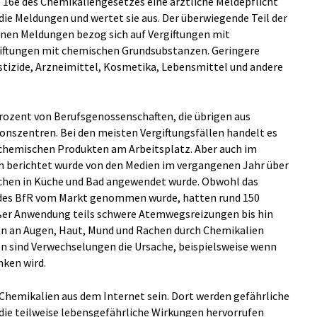
§ 16e des Chemikaliengesetzes eine ärztliche Meldepflicht
die Meldungen und wertet sie aus. Der überwiegende Teil der
nen Meldungen bezog sich auf Vergiftungen mit
giftungen mit chemischen Grundsubstanzen. Geringere
stizide, Arzneimittel, Kosmetika, Lebensmittel und andere
ozent von Berufsgenossenschaften, die übrigen aus
ionszentren. Bei den meisten Vergiftungsfällen handelt es
 chemischen Produkten am Arbeitsplatz. Aber auch im
ch berichtet wurde von den Medien im vergangenen Jahr über
lächen in Küche und Bad angewendet wurde. Obwohl das
fe des BfR vom Markt genommen wurde, hatten rund 150
r Anwendung teils schwere Atemwegsreizungen bis hin
n an Augen, Haut, Mund und Rachen durch Chemikalien
n sind Verwechselungen die Ursache, beispielsweise wenn
nken wird.
Chemikalien aus dem Internet sein. Dort werden gefährliche
ie teilweise lebensgefährliche Wirkungen hervorrufen