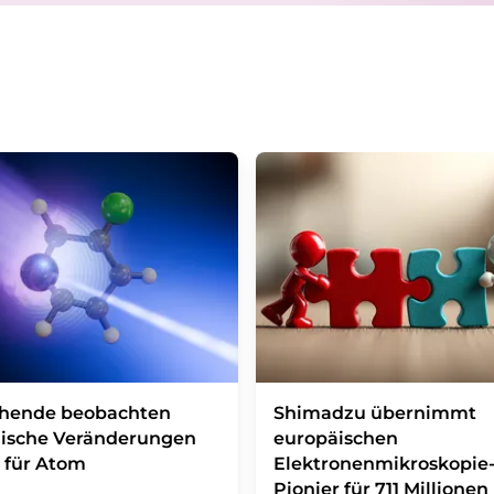
Berlin oder per E-Mail unter
widerruf@lumito
Zudem ist in jeder E-Mail ein Link zur Abbes
enthalten.
chende beobachten
Shimadzu übernimmt
ische Veränderungen
europäischen
 für Atom
Elektronenmikroskopie
Pionier für 711 Millionen