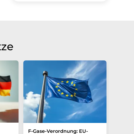
tze
F-Gase-Verordnung: EU-
Laborr