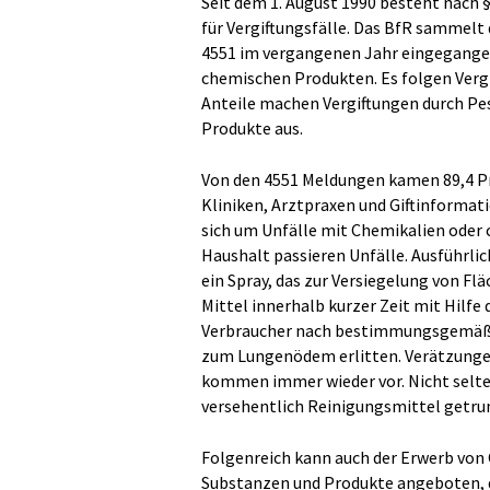
Seit dem 1. August 1990 besteht nach 
für Vergiftungsfälle. Das BfR sammelt 
4551 im vergangenen Jahr eingegange
chemischen Produkten. Es folgen Ver
Anteile machen Vergiftungen durch Pe
Produkte aus.
Von den 4551 Meldungen kamen 89,4 Pr
Kliniken, Arztpraxen und Giftinformat
sich um Unfälle mit Chemikalien oder
Haushalt passieren Unfälle. Ausführli
ein Spray, das zur Versiegelung von F
Mittel innerhalb kurzer Zeit mit Hil
Verbraucher nach bestimmungsgemäße
zum Lungenödem erlitten. Verätzunge
kommen immer wieder vor. Nicht selte
versehentlich Reinigungsmittel getru
Folgenreich kann auch der Erwerb von 
Substanzen und Produkte angeboten, d