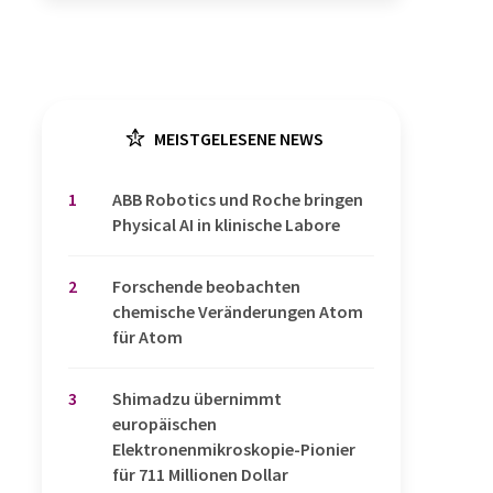
MEISTGELESENE NEWS
1
​​​​​​​ABB Robotics und Roche bringen
Physical AI in klinische Labore
2
Forschende beobachten
chemische Veränderungen Atom
für Atom
3
Shimadzu übernimmt
europäischen
Elektronenmikroskopie-Pionier
für 711 Millionen Dollar