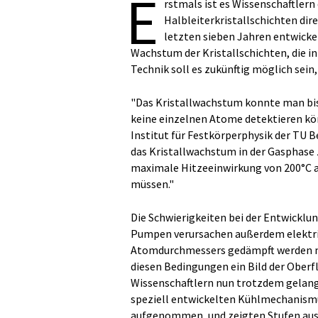
E
rstmals ist es Wissenschaftler
Halbleiterkristallschichten dir
letzten sieben Jahren entwicke
Wachstum der Kristallschichten, die in
Technik soll es zukünftig möglich sein
"Das Kristallwachstum konnte man bis
keine einzelnen Atome detektieren kön
Institut für Festkörperphysik der TU B
das Kristallwachstum in der Gasphase z
maximale Hitzeeinwirkung von 200°C a
müssen."
Die Schwierigkeiten bei der Entwicklu
Pumpen verursachen außerdem elektris
Atomdurchmessers gedämpft werden mu
diesen Bedingungen ein Bild der Ober
Wissenschaftlern nun trotzdem gelang
speziell entwickelten Kühlmechanismus
aufgenommen, und zeigten Stufen aus