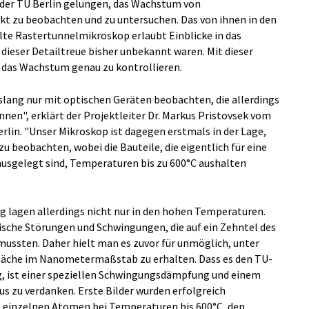
n der TU Berlin gelungen, das Wachstum von
ekt zu beobachten und zu untersuchen. Das von ihnen in den
lte Rastertunnelmikroskop erlaubt Einblicke in das
 dieser Detailtreue bisher unbekannt waren. Mit dieser
, das Wachstum genau zu kontrollieren.
lang nur mit optischen Geräten beobachten, die allerdings
nen", erklärt der Projektleiter Dr. Markus Pristovsek vom
erlin. "Unser Mikroskop ist dagegen erstmals in der Lage,
u beobachten, wobei die Bauteile, die eigentlich für eine
usgelegt sind, Temperaturen bis zu 600°C aushalten
ng lagen allerdings nicht nur in den hohen Temperaturen.
che Störungen und Schwingungen, die auf ein Zehntel des
ssten. Daher hielt man es zuvor für unmöglich, unter
fläche im Nanometermaßstab zu erhalten. Dass es den TU-
, ist einer speziellen Schwingungsdämpfung und einem
 zu verdanken. Erste Bilder wurden erfolgreich
 einzelnen Atomen bei Temperaturen bis 600°C, den