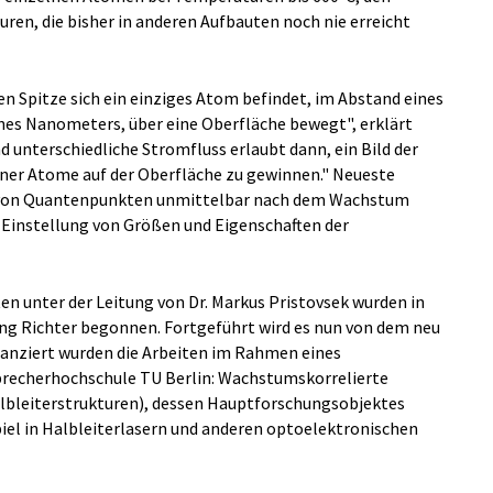
en, die bisher in anderen Aufbauten noch nie erreicht
en Spitze sich ein einziges Atom befindet, im Abstand eines
nes Nanometers, über eine Oberfläche bewegt", erklärt
d unterschiedliche Stromfluss erlaubt dann, ein Bild der
lner Atome auf der Oberfläche zu gewinnen." Neueste
ße von Quantenpunkten unmittelbar nach dem Wachstum
e Einstellung von Größen und Eigenschaften der
en unter der Leitung von Dr. Markus Pristovsek wurden in
ang Richter begonnen. Fortgeführt wird es nun von dem neu
inanziert wurden die Arbeiten im Rahmen eines
precherhochschule TU Berlin: Wachstumskorrelierte
lbleiterstrukturen), dessen Hauptforschungsobjektes
iel in Halbleiterlasern und anderen optoelektronischen