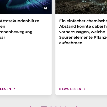
Attosekundenblitze
Ein einfacher chemisch
en
Abstand könnte dabei h
tronenbewegung
vorherzusagen, welche
bar
Spurenelemente Pflanz
aufnehmen
 LESEN
NEWS LESEN