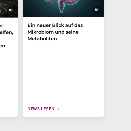
Ein neuer Blick auf das
Der P-t
er
Mikrobiom und seine
Biomark
elfen,
Metaboliten
überra
en
NEWS LESEN
NEWS L