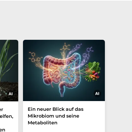
Ein neuer Blick auf das
Der P-t
er
Mikrobiom und seine
Biomark
elfen,
Metaboliten
überra
en