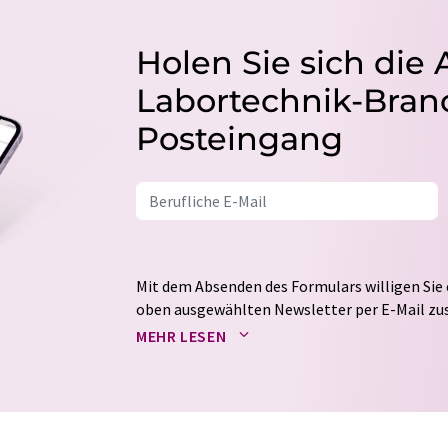
Holen Sie sich die 
Labortechnik-Branc
Posteingang
Mit dem Absenden des Formulars willigen Sie 
oben ausgewählten Newsletter per E-Mail zus
weitergegeben. Die Speicherung und Verarbei
MEHR LESEN
auf Basis unserer
Datenschutzerklärung
. LUM
Markt- und Meinungsforschung per E-Mail kon
jederzeit ohne Angabe von Gründen gegenüber
Berlin oder per E-Mail unter
widerruf@lumito
Zudem ist in jeder E-Mail ein Link zur Abbes