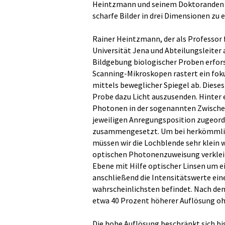
Heintzmann und seinem Doktoranden S
scharfe Bilder in drei Dimensionen zu 
Rainer Heintzmann, der als Professor f
Universität Jena und Abteilungsleite
Bildgebung biologischer Proben erfors
Scanning-Mikroskopen rastert ein foku
mittels beweglicher Spiegel ab. Dieses
Probe dazu Licht auszusenden. Hinter 
Photonen in der sogenannten Zwischen
jeweiligen Anregungsposition zugeord
zusammengesetzt. Um bei herkömmlic
müssen wir die Lochblende sehr klein 
optischen Photonenzuweisung verklein
Ebene mit Hilfe optischer Linsen um ei
anschließend die Intensitätswerte ein
wahrscheinlichsten befindet. Nach de
etwa 40 Prozent höherer Auflösung oh
Die hohe Auflösung beschränkt sich bis