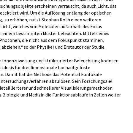
suchungsobjekte erscheinen verrauscht, da auch Licht, das
tektiert wird. Um die Auflösung entlang der optischen
ng, zu erhöhen, nutzt Stephan Roth einen weiteren
s Licht, welches von Molekülen außerhalb des Fokus
in einem bestimmten Muster beleuchten. Mittels eines
Photonen, die nicht aus dem Fokuspunkt stammen,
 abziehen.“ so der Physiker und Erstautor der Studie.
hotonenzuweisung und strukturierter Beleuchtung konnten
chtdosis für dreidimensionale hochaufgelöste
en. Damit hat die Methode das Potential konfokale
ntersuchungsverfahren abzulösen. Sein Forschungsziel
detaillierterer und schnellerer Visualisierungsmethoden
Biologie und Medizin die Funktionsabläufe in Zellen weiter