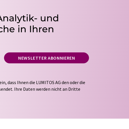
Analytik- und
he in Ihren
NEWSLETTER ABONNIEREN
ein, dass Ihnen die LUMITOS AG den oder die
endet. Ihre Daten werden nicht an Dritte
tung Ihrer Daten durch die LUMITOS AG erfolgt
ITOS darf Sie zum Zwecke der Werbung oder der
taktieren. Ihre Einwilligung können Sie
 der LUMITOS AG, Ernst-Augustin-Str. 2, 12489
s.com
mit Wirkung für die Zukunft widerrufen.
tellung des entsprechenden Newsletters