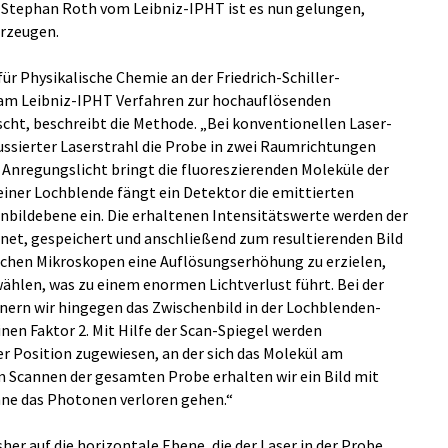
tephan Roth vom Leibniz-IPHT ist es nun gelungen,
erzeugen.
ür Physikalische Chemie an der Friedrich-Schiller-
r am Leibniz-IPHT Verfahren zur hochauflösenden
cht, beschreibt die Methode. „Bei konventionellen Laser-
ssierter Laserstrahl die Probe in zwei Raumrichtungen
 Anregungslicht bringt die fluoreszierenden Moleküle der
einer Lochblende fängt ein Detektor die emittierten
bildebene ein. Die erhaltenen Intensitätswerte werden der
net, gespeichert und anschließend zum resultierenden Bild
hen Mikroskopen eine Auflösungserhöhung zu erzielen,
wählen, was zu einem enormen Lichtverlust führt. Bei der
ern wir hingegen das Zwischenbild in der Lochblenden-
nen Faktor 2. Mit Hilfe der Scan-Spiegel werden
er Position zugewiesen, an der sich das Molekül am
m Scannen der gesamten Probe erhalten wir ein Bild mit
ne das Photonen verloren gehen.“
her auf die horizontale Ebene, die der Laser in der Probe