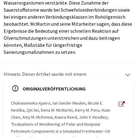
Wasserorganismen verstärkte. Diese Zunahme der
Sauerstoffatome wurde bei Schwefeloxidverbindungen sowie
bei einigen anderen Verbindungsklassen im Rohölgemisch
beobachtet. McMartin und seine Mitarbeiter sagen, dass diese
Ergebnisse die Bedeutung einer schnellen Reaktion auf
Ölverschmutzungen unterstreichen und dazu beitragen
könnten, Maßstäbe für längerfristige
Sanierungsmaßnahmen zu setzen.
Hinweis: Dieser Artikel wurde mit einem
Computersystem ohne menschlichen Eingriff übersetzt.
LUMITOS bietet diese automatischen Übersetzungen
ORIGINALVERÖFFENTLICHUNG
an, um eine größere Bandbreite an aktuellen
Nachrichten zu präsentieren. Da dieser Artikel mit
Chukwuemeka Ajaero, Ian Vander Meulen, Nicole E.
automatischer Übersetzung übersetzt wurde, ist es
Heshka, Qin Xin, Dena W. McMartin, Kerry M. Peru, Huan
möglich, dass er Fehler im Vokabular, in der Syntax oder
Chen, Amy M. McKenna, Kiaura Reed, John V. Headley;
in der Grammatik enthält. Den ursprünglichen Artikel in
"Evaluations of Weathering of Polar and Nonpolar
Englisch finden Sie
hier
.
Petroleum Components in a Simulated Freshwater–Oil