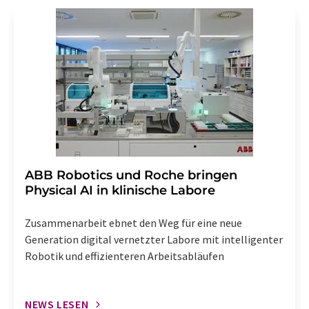
Gründen gegenüber der LUMITOS AG, Ernst-Augustin-
Str. 2, 12489 Berlin oder per E-Mail unter
widerruf@lumitos.com
mit Wirkung für die Zukunft
widerrufen. Zudem ist in jeder E-Mail ein Link zur
Abbestellung des entsprechenden Newsletters
enthalten.
​​​​​​​ABB Robotics und Roche bringen
Physical AI in klinische Labore
Zusammenarbeit ebnet den Weg für eine neue
Generation digital vernetzter Labore mit intelligenter
Robotik und effizienteren Arbeitsabläufen
NEWS LESEN