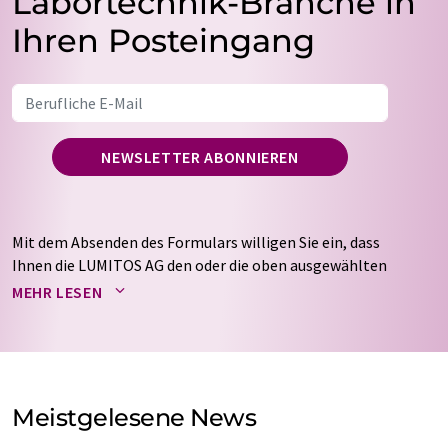
Labortechnik-Branche in
Ihren Posteingang
NEWSLETTER ABONNIEREN
Mit dem Absenden des Formulars willigen Sie ein, dass
Ihnen die LUMITOS AG den oder die oben ausgewählten
Newsletter per E-Mail zusendet. Ihre Daten werden
MEHR LESEN
nicht an Dritte weitergegeben. Die Speicherung und
Verarbeitung Ihrer Daten durch die LUMITOS AG erfolgt
auf Basis unserer
Datenschutzerklärung
. LUMITOS darf
Sie zum Zwecke der Werbung oder der Markt- und
Meinungsforschung per E-Mail kontaktieren. Ihre
Meistgelesene News
Einwilligung können Sie jederzeit ohne Angabe von