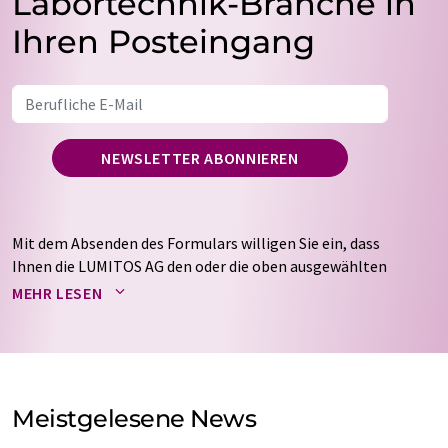
Labortechnik-Branche in
Ihren Posteingang
NEWSLETTER ABONNIEREN
Mit dem Absenden des Formulars willigen Sie ein, dass
Ihnen die LUMITOS AG den oder die oben ausgewählten
Newsletter per E-Mail zusendet. Ihre Daten werden
MEHR LESEN
nicht an Dritte weitergegeben. Die Speicherung und
Verarbeitung Ihrer Daten durch die LUMITOS AG erfolgt
auf Basis unserer
Datenschutzerklärung
. LUMITOS darf
Sie zum Zwecke der Werbung oder der Markt- und
Meinungsforschung per E-Mail kontaktieren. Ihre
Meistgelesene News
Einwilligung können Sie jederzeit ohne Angabe von