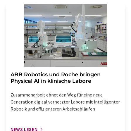
Gründen gegenüber der LUMITOS AG, Ernst-Augustin-
Str. 2, 12489 Berlin oder per E-Mail unter
widerruf@lumitos.com
mit Wirkung für die Zukunft
widerrufen. Zudem ist in jeder E-Mail ein Link zur
Abbestellung des entsprechenden Newsletters
enthalten.
​​​​​​​ABB Robotics und Roche bringen
Physical AI in klinische Labore
Zusammenarbeit ebnet den Weg für eine neue
Generation digital vernetzter Labore mit intelligenter
Robotik und effizienteren Arbeitsabläufen
NEWS LESEN