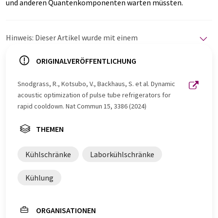
und anderen Quantenkomponenten warten müssten.
Hinweis: Dieser Artikel wurde mit einem
Computersystem ohne menschlichen Eingriff übersetzt.
LUMITOS bietet diese automatischen Übersetzungen
ORIGINALVERÖFFENTLICHUNG
an, um eine größere Bandbreite an aktuellen
Nachrichten zu präsentieren. Da dieser Artikel mit
Snodgrass, R., Kotsubo, V., Backhaus, S. et al. Dynamic
automatischer Übersetzung übersetzt wurde, ist es
acoustic optimization of pulse tube refrigerators for
möglich, dass er Fehler im Vokabular, in der Syntax oder
rapid cooldown. Nat Commun 15, 3386 (2024)
in der Grammatik enthält. Den ursprünglichen Artikel in
Englisch finden Sie
hier
.
THEMEN
Kühlschränke
Laborkühlschränke
Kühlung
ORGANISATIONEN