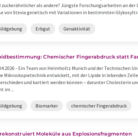
 zuckerähnlicher als andere? Jüngste Forschungsarbeiten an der U
e von Stevia genetisch mit Variationen in bestimmten Glykosyltr
Bildgebung
Erbgut
Genaktivität
pidbestimmung: Chemischer Fingerabdruck statt Far
04.2026 -
Ein Team von Helmholtz Munich und der Technischen Uni
e Mikroskopietechnik entwickelt, mit der Lipide in lebenden Zel
erschieden und kartiert werden können – darunter Cholesterin u
t im ...
Bildgebung
Biomarker
chemischer Fingerabdruck
 rekonstruiert Moleküle aus Explosionsfragmenten