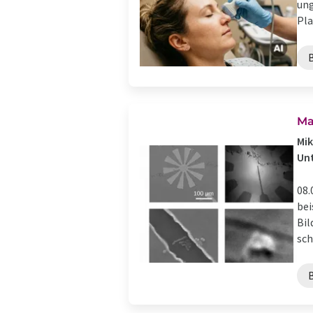
ung
Pla
Ma
Mik
Un
08.
bei
Bil
sch