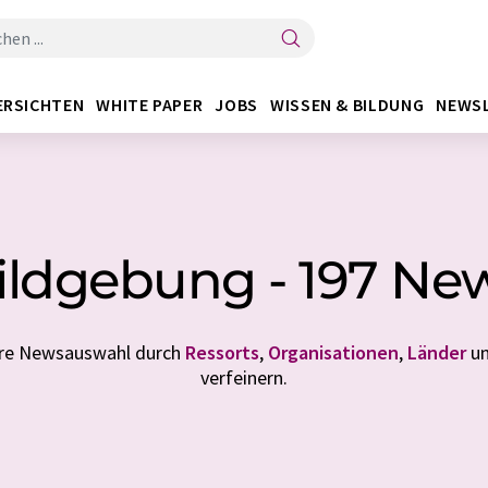
ERSICHTEN
WHITE PAPER
JOBS
WISSEN & BILDUNG
NEWS
ildgebung - 197 Ne
Ihre Newsauswahl durch
Ressorts
,
Organisationen
,
Länder
u
verfeinern.