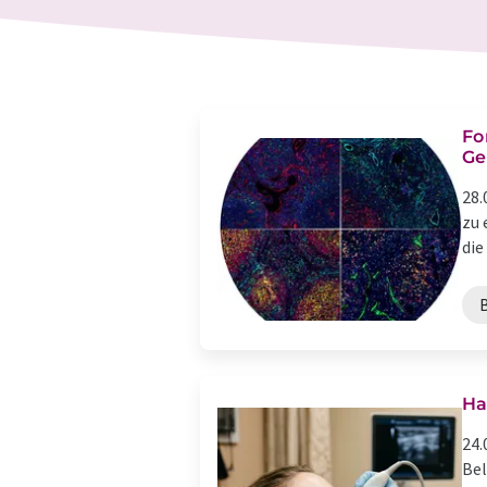
Fo
Ge
28.
zu 
die
Ha
24.
Bel