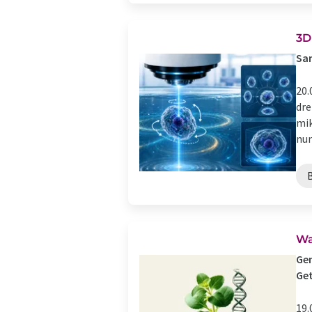
3D
San
20.
dre
mik
nun
Wa
Gen
Get
19.