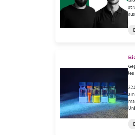
Bio
str
aus
Bi
Geg
le
22.
am 
mac
Uni