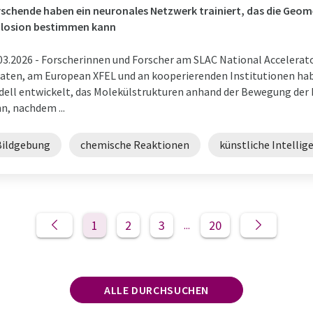
schende haben ein neuronales Netzwerk trainiert, das die Geome
plosion bestimmen kann
03.2026 -
Forscherinnen und Forscher am SLAC National Accelerato
aten, am European XFEL und an kooperierenden Institutionen habe
ell entwickelt, das Molekülstrukturen anhand der Bewegung der 
n, nachdem ...
Bildgebung
chemische Reaktionen
künstliche Intellig
1
2
3
20
...
ALLE DURCHSUCHEN