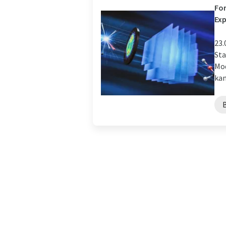
For
Ex
23.
Sta
Mod
kan