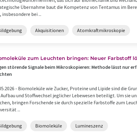
technologieunternehmen, das sich auf Biomechanik und Mechanobi
ategische Übernahme baut die Kompetenz von Tentamus im Berei
, insbesondere bei ...
Bildgebung
Akquisitionen
Atomkraftmikroskopie
omoleküle zum Leuchten bringen: Neuer Farbstoff l
en störende Signale beim Mikroskopieren: Methode lässt nur er
uchten
05.2026 -
Biomoleküle wie Zucker, Proteine und Lipide sind die Gru
Aufbau und Stoffwechsel jeglicher Lebewesen beteiligt. Um sie u
hen, bringen Forschende sie durch spezielle Farbstoffe zum Leu
versität ...
Bildgebung
Biomoleküle
Lumineszenz