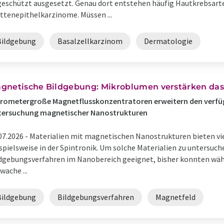
eschützt ausgesetzt. Genau dort entstehen häufig Hautkrebsarte
ttenepithelkarzinome. Müssen ...
Bildgebung
Basalzellkarzinom
Dermatologie
gnetische Bildgebung: Mikroblumen verstärken das
rometergroße Magnetflusskonzentratoren erweitern den verfüg
tersuchung magnetischer Nanostrukturen
07.2026 -
Materialien mit magnetischen Nanostrukturen bieten v
spielsweise in der Spintronik. Um solche Materialien zu untersuc
dgebungsverfahren im Nanobereich geeignet, bisher konnten wäh
wache ...
Bildgebung
Bildgebungsverfahren
Magnetfeld