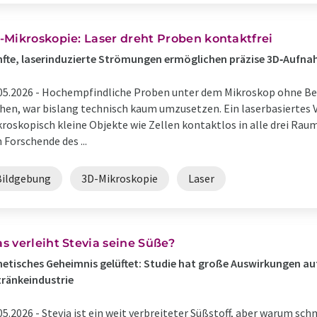
-Mikroskopie: Laser dreht Proben kontaktfrei
fte, laserinduzierte Strömungen ermöglichen präzise 3D‑Aufn
05.2026 -
Hochempfindliche Proben unter dem Mikroskop ohne Ber
hen, war bislang technisch kaum umzusetzen. Ein laserbasiertes 
roskopisch kleine Objekte wie Zellen kontaktlos in alle drei Ra
 Forschende des ...
Bildgebung
3D-Mikroskopie
Laser
s verleiht Stevia seine Süße?
etisches Geheimnis gelüftet: Studie hat große Auswirkungen au
ränkeindustrie
05.2026 -
Stevia ist ein weit verbreiteter Süßstoff, aber warum s