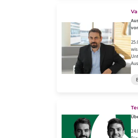
Va
Aus
vo
25.
wis
Unt
Aus
Te
Übe
24.