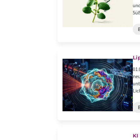
und
Süß
Li
01.
neu
unt
Lich
KI