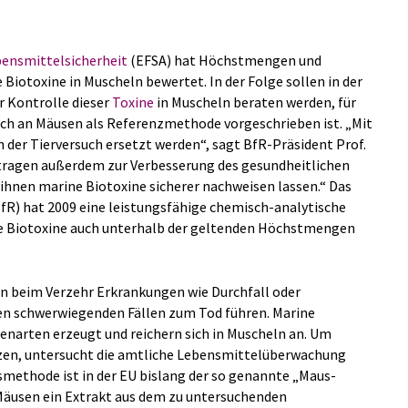
ensmittelsicherheit
(EFSA) hat Höchstmengen und
iotoxine in Muscheln bewertet. In der Folge sollen in der
 Kontrolle dieser
Toxine
in Muscheln beraten werden, für
uch an Mäusen als Referenzmethode vorgeschrieben ist. „Mit
der Tierversuch ersetzt werden“, sagt BfR-Präsident Prof.
 tragen außerdem zur Verbesserung des gesundheitlichen
 ihnen marine Biotoxine sicherer nachweisen lassen.“ Das
fR) hat 2009 eine leistungsfähige chemisch-analytische
ne Biotoxine auch unterhalb der geltenden Höchstmengen
en beim Verzehr Erkrankungen wie Durchfall oder
en schwerwiegenden Fällen zum Tod führen. Marine
narten erzeugt und reichern sich in Muscheln an. Um
ützen, untersucht die amtliche Lebensmittelüberwachung
ismethode ist in der EU bislang der so genannte „Maus-
 Mäusen ein Extrakt aus dem zu untersuchenden