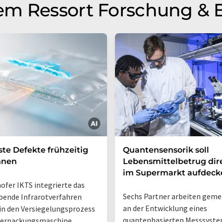
em Ressort Forschung & 
ste Defekte frühzeitig
Quantensensorik soll
nnen
Lebensmittelbetrug dir
im Supermarkt aufdeck
ofer IKTS integrierte das
Sechs Partner arbeiten gem
bende Infrarotverfahren
an der Entwicklung eines
 in den Versiegelungsprozess
quantenbasierten Messsyste
Verpackungsmaschine