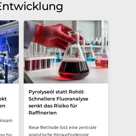
Entwicklung
Pyrolyseöl statt Rohöl:
Dynami
ekt
Schnellere Fluoranalyse
Vorher
en
senkt das Risiko für
Hirntu
Raffinerien
verbes
einsam
Neue Methode löst eine zentrale
Strategi
analytische Herausforderung
Organ-on
ms für