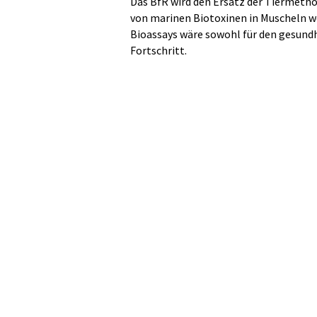
Das BfR wird den Ersatz der Tiermet
von marinen Biotoxinen in Muscheln we
Bioassays wäre sowohl für den gesundh
Fortschritt.