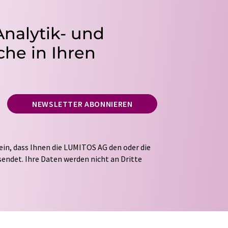
Analytik- und
he in Ihren
NEWSLETTER ABONNIEREN
ein, dass Ihnen die LUMITOS AG den oder die
endet. Ihre Daten werden nicht an Dritte
tung Ihrer Daten durch die LUMITOS AG erfolgt
ITOS darf Sie zum Zwecke der Werbung oder der
taktieren. Ihre Einwilligung können Sie
 der LUMITOS AG, Ernst-Augustin-Str. 2, 12489
s.com
mit Wirkung für die Zukunft widerrufen.