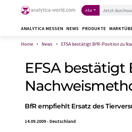
Alle
ANALYTICA MESSEN
NEWS
PRODUKTE
MARKTÜB
Home
News
EFSA bestätigt BfR-Position zu Nac
EFSA bestätigt 
Nachweismethod
BfR empfiehlt Ersatz des Tierve
14.09.2009
-
Deutschland