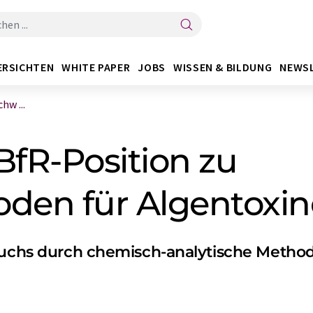
ERSICHTEN
WHITE PAPER
JOBS
WISSEN & BILDUNG
NEWS
hw ...
BfR-Position zu
en für Algentoxin
rsuchs durch chemisch-analytische Metho