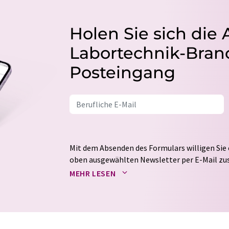
Holen Sie sich die 
Labortechnik-Branc
Posteingang
Mit dem Absenden des Formulars willigen Sie 
oben ausgewählten Newsletter per E-Mail zus
weitergegeben. Die Speicherung und Verarbei
MEHR LESEN
auf Basis unserer
Datenschutzerklärung
. LUM
Markt- und Meinungsforschung per E-Mail kon
jederzeit ohne Angabe von Gründen gegenüber
Berlin oder per E-Mail unter
widerruf@lumito