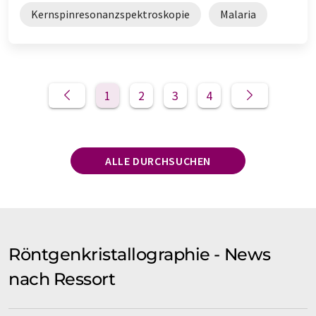
Kernspinresonanzspektroskopie
Malaria
1
2
3
4
ALLE DURCHSUCHEN
Röntgenkristallographie - News
nach Ressort