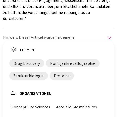
unterstreicht unser Engagement, wissenschaftliche Strenge
und Effizienz voranzutreiben, um letztlich mehr Kandidaten
zu helfen, die Forschungspipeline reibungslos zu
durchlaufen."
Hinweis: Dieser Artikel wurde mit einem
Computersystem ohne menschlichen Eingriff übersetzt.
LUMITOS bietet diese automatischen Übersetzungen
THEMEN
an, um eine größere Bandbreite an aktuellen
Nachrichten zu präsentieren. Da dieser Artikel mit
Drug Discovery
Röntgenkristallographie
automatischer Übersetzung übersetzt wurde, ist es
möglich, dass er Fehler im Vokabular, in der Syntax oder
Strukturbiologie
Proteine
in der Grammatik enthält. Den ursprünglichen Artikel in
Englisch finden Sie
hier
.
ORGANISATIONEN
Concept Life Sciences
Accelero Biostructures