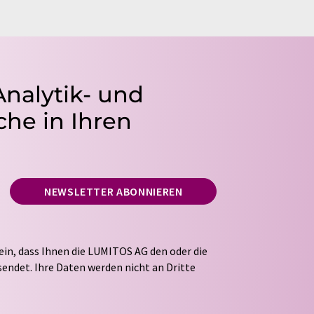
Analytik- und
he in Ihren
NEWSLETTER ABONNIEREN
ein, dass Ihnen die LUMITOS AG den oder die
endet. Ihre Daten werden nicht an Dritte
tung Ihrer Daten durch die LUMITOS AG erfolgt
ITOS darf Sie zum Zwecke der Werbung oder der