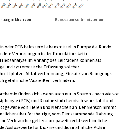
stung in Milch von
Bundesumweltministerium
n oder PCB belastete Lebensmittel in Europa die Runde
ndere Verunreinigen in der Produktionskette
triebsanalyse im Anhang des Leitfadens können als
ige und systematische Erfassung solcher
hrottplätze, Abfallverbrennung, Einsatz von Reinigungs-
ch gefährliche "Ausreißer" verhindern.
orchemie finden sich - wenn auch nur in Spuren - nach wie vor
Biphenyle (PCB) und Dioxine sind chemisch sehr stabil und
m Fettgewebe von Tieren und Menschen an. Der Mensch nimmt
entlichen über fetthaltige, vom Tier stammende Nahrung
und Verbraucher gelten europaweit rechtsverbindliche
e Auslösewerte für Dioxine und dioxinähnliche PCB in