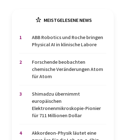
MEISTGELESENE NEWS
1
​​​​​​​ABB Robotics und Roche bringen
Physical AI in klinische Labore
2
Forschende beobachten
chemische Veränderungen Atom
für Atom
3
Shimadzu übernimmt
europäischen
Elektronenmikroskopie-Pionier
für 711 Millionen Dollar
4
Akkordeon-Physik läutet eine