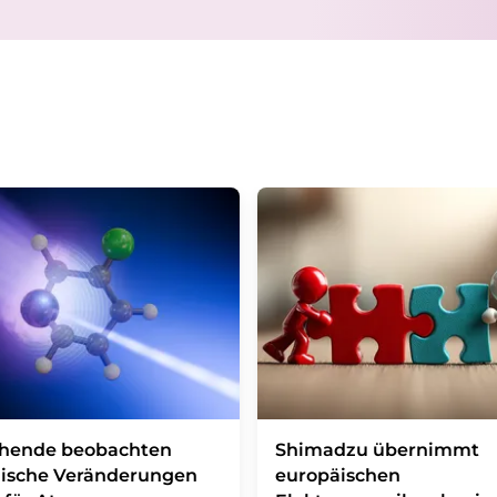
Markt- und Meinungsforschung per E-Mail kon
jederzeit ohne Angabe von Gründen gegenüber
Berlin oder per E-Mail unter
widerruf@lumito
Zudem ist in jeder E-Mail ein Link zur Abbes
enthalten.
chende beobachten
Shimadzu übernimmt
ische Veränderungen
europäischen