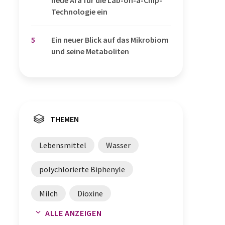
neue Ära für die Lab-on-a-Chip-
Technologie ein
5
Ein neuer Blick auf das Mikrobiom
und seine Metaboliten
THEMEN
Lebensmittel
Wasser
polychlorierte Biphenyle
Milch
Dioxine
ALLE ANZEIGEN
Deutschland