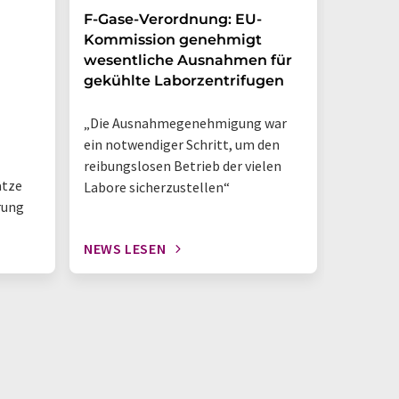
F-Gase-Verordnung: EU-
Laborr
Kommission genehmigt
Rücksch
wesentliche Ausnahmen für
medizi
gekühlte Laborzentrifugen
„Die Ausnahmegenehmigung war
ein notwendiger Schritt, um den
reibungslosen Betrieb der vielen
ätze
Labore sicherzustellen“
rung
NEWS LESEN
NEWS L