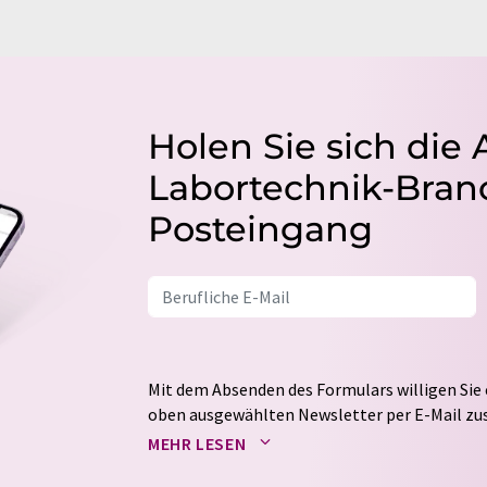
Holen Sie sich die 
Labortechnik-Branc
Posteingang
Mit dem Absenden des Formulars willigen Sie 
oben ausgewählten Newsletter per E-Mail zus
weitergegeben. Die Speicherung und Verarbei
MEHR LESEN
auf Basis unserer
Datenschutzerklärung
. LUM