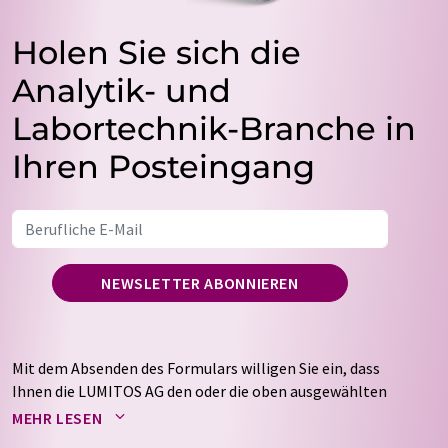
Holen Sie sich die
Analytik- und
Labortechnik-Branche in
Ihren Posteingang
NEWSLETTER ABONNIEREN
Mit dem Absenden des Formulars willigen Sie ein, dass
Ihnen die LUMITOS AG den oder die oben ausgewählten
Newsletter per E-Mail zusendet. Ihre Daten werden
MEHR LESEN
nicht an Dritte weitergegeben. Die Speicherung und