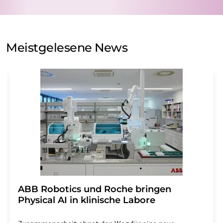
Verarbeitung Ihrer Daten durch die LUMITOS AG erfolgt
auf Basis unserer
Datenschutzerklärung
. LUMITOS darf
Sie zum Zwecke der Werbung oder der Markt- und
Meinungsforschung per E-Mail kontaktieren. Ihre
Meistgelesene News
Einwilligung können Sie jederzeit ohne Angabe von
Gründen gegenüber der LUMITOS AG, Ernst-Augustin-
Str. 2, 12489 Berlin oder per E-Mail unter
widerruf@lumitos.com
mit Wirkung für die Zukunft
widerrufen. Zudem ist in jeder E-Mail ein Link zur
Abbestellung des entsprechenden Newsletters
enthalten.
​​​​​​​ABB Robotics und Roche bringen
Physical AI in klinische Labore