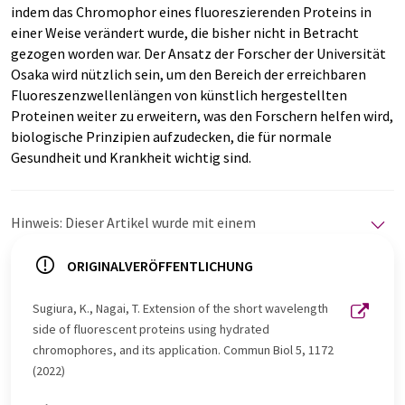
indem das Chromophor eines fluoreszierenden Proteins in
einer Weise verändert wurde, die bisher nicht in Betracht
gezogen worden war. Der Ansatz der Forscher der Universität
Osaka wird nützlich sein, um den Bereich der erreichbaren
Fluoreszenzwellenlängen von künstlich hergestellten
Proteinen weiter zu erweitern, was den Forschern helfen wird,
biologische Prinzipien aufzudecken, die für normale
Gesundheit und Krankheit wichtig sind.
Hinweis: Dieser Artikel wurde mit einem
Computersystem ohne menschlichen Eingriff übersetzt.
LUMITOS bietet diese automatischen Übersetzungen
ORIGINALVERÖFFENTLICHUNG
an, um eine größere Bandbreite an aktuellen
Nachrichten zu präsentieren. Da dieser Artikel mit
Sugiura, K., Nagai, T. Extension of the short wavelength
automatischer Übersetzung übersetzt wurde, ist es
side of fluorescent proteins using hydrated
möglich, dass er Fehler im Vokabular, in der Syntax oder
chromophores, and its application. Commun Biol 5, 1172
in der Grammatik enthält. Den ursprünglichen Artikel in
(2022)
Englisch finden Sie
hier
.