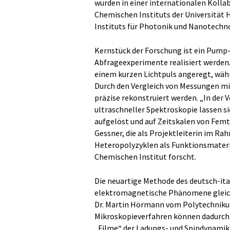
wurden in einer internationalen Kolla
Chemischen Instituts der Universität 
Instituts für Photonik und Nanotechno
Kernstück der Forschung ist ein Pum
Abfrageexperimente realisiert werden.
einem kurzen Lichtpuls angeregt, währ
Durch den Vergleich von Messungen mi
präzise rekonstruiert werden. „In der
ultraschneller Spektroskopie lassen 
aufgelöst und auf Zeitskalen von Femto
Gessner, die als Projektleiterin im R
Heteropolyzyklen als Funktionsmateria
Chemischen Institut forscht.
Die neuartige Methode des deutsch-it
elektromagnetische Phänomene gleichz
Dr. Martin Hörmann vom Polytechniku
Mikroskopieverfahren können dadurch
„Filme“ der Ladungs- und Spindynamik