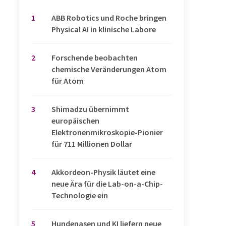
1
​​​​​​​ABB Robotics und Roche bringen
Physical AI in klinische Labore
2
Forschende beobachten
chemische Veränderungen Atom
für Atom
3
Shimadzu übernimmt
europäischen
Elektronenmikroskopie-Pionier
für 711 Millionen Dollar
4
Akkordeon-Physik läutet eine
neue Ära für die Lab-on-a-Chip-
Technologie ein
5
Hundenasen und KI liefern neue