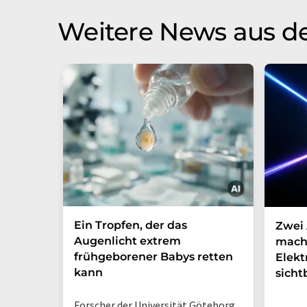
Weitere News aus d
Ein Tropfen, der das
Zwei 
Augenlicht extrem
mach
frühgeborener Babys retten
Elek
kann
sicht
Forscher der Universität Göteborg