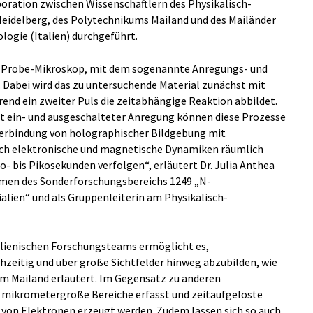
boration zwischen Wissenschaftlern des Physikalisch-
Heidelberg, des Polytechnikums Mailand und des Mailänder
logie (Italien) durchgeführt.
p-Probe-Mikroskop, mit dem sogenannte Anregungs- und
 Dabei wird das zu untersuchende Material zunächst mit
end ein zweiter Puls die zeitabhängige Reaktion abbildet.
t ein- und ausgeschalteter Anregung können diese Prozesse
 Verbindung von holographischer Bildgebung mit
sich elektronische und magnetische Dynamiken räumlich
- bis Pikosekunden verfolgen“, erläutert Dr. Julia Anthea
ahmen des Sonderforschungsbereichs 1249 „N-
lien“ und als Gruppenleiterin am Physikalisch-
alienischen Forschungsteams ermöglicht es,
eitig und über große Sichtfelder hinweg abzubilden, wie
m Mailand erläutert. Im Gegensatz zu anderen
 mikrometergroße Bereiche erfasst und zeitaufgelöste
 von Elektronen erzeugt werden. Zudem lassen sich so auch