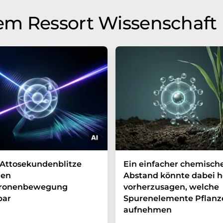
em Ressort Wissenschaft
Attosekundenblitze
Ein einfacher chemisch
en
Abstand könnte dabei h
tronenbewegung
vorherzusagen, welche
bar
Spurenelemente Pflanz
aufnehmen