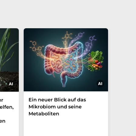
Ein neuer Blick auf das
Der P-t
er
Mikrobiom und seine
Biomark
elfen,
Metaboliten
überra
en