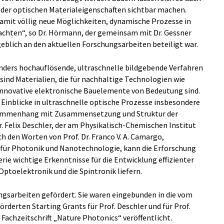
 der optischen Materialeigenschaften sichtbar machen.
damit völlig neue Möglichkeiten, dynamische Prozesse in
achten“, so Dr. Hörmann, der gemeinsam mit Dr. Gessner
blich an den aktuellen Forschungsarbeiten beteiligt war.
ders hochauflösende, ultraschnelle bildgebende Verfahren
 sind Materialien, die für nachhaltige Technologien wie
 innovative elektronische Bauelemente von Bedeutung sind.
 Einblicke in ultraschnelle optische Prozesse insbesondere
Zusammenhang mit Zusammensetzung und Struktur der
r. Felix Deschler, der am Physikalisch-Chemischen Institut
ch den Worten von Prof. Dr. Franco V. A. Camargo,
 für Photonik und Nanotechnologie, kann die Erforschung
ie wichtige Erkenntnisse für die Entwicklung effizienter
ptoelektronik und die Spintronik liefern.
ngsarbeiten gefördert. Sie waren eingebunden in die vom
derten Starting Grants für Prof. Deschler und für Prof.
Fachzeitschrift „Nature Photonics“ veröffentlicht.