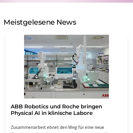
auf Basis unserer
Datenschutzerklärung
. LUMITOS darf
Sie zum Zwecke der Werbung oder der Markt- und
Meinungsforschung per E-Mail kontaktieren. Ihre
Meistgelesene News
Einwilligung können Sie jederzeit ohne Angabe von
Gründen gegenüber der LUMITOS AG, Ernst-Augustin-
Str. 2, 12489 Berlin oder per E-Mail unter
widerruf@lumitos.com
mit Wirkung für die Zukunft
widerrufen. Zudem ist in jeder E-Mail ein Link zur
Abbestellung des entsprechenden Newsletters
enthalten.
​​​​​​​ABB Robotics und Roche bringen
Physical AI in klinische Labore
Zusammenarbeit ebnet den Weg für eine neue