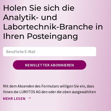
Holen Sie sich die
Analytik- und
Labortechnik-Branche in
Ihren Posteingang
NEWSLETTER ABONNIEREN
Mit dem Absenden des Formulars willigen Sie ein, dass
Ihnen die LUMITOS AG den oder die oben ausgewählten
Newsletter per E-Mail zusendet. Ihre Daten werden
MEHR LESEN
nicht an Dritte weitergegeben. Die Speicherung und
Verarbeitung Ihrer Daten durch die LUMITOS AG erfolgt