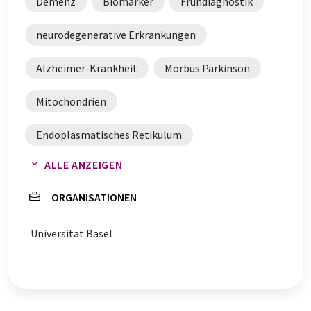
Demenz
Biomarker
Frühdiagnostik
neurodegenerative Erkrankungen
Alzheimer-Krankheit
Morbus Parkinson
Mitochondrien
Endoplasmatisches Retikulum
ALLE ANZEIGEN
zellulärer Stress
Parkinson
ORGANISATIONEN
Universität Basel