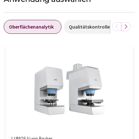
Oberflächenanalytik
Qualitätskontrolle
Qualit
LUMOS II von Bruker