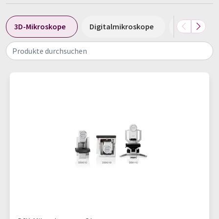
3D-Mikroskope
Digitalmikroskope
Durchlicht
Produkte durchsuchen