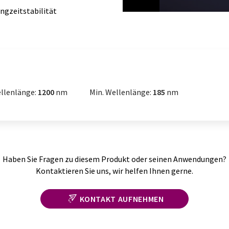
ngzeitstabilität
0
seconds
of
6
minutes,
14
seconds
Volume
90%
llenlänge:
1200
nm
Min. Wellenlänge:
185
nm
Haben Sie Fragen zu diesem Produkt oder seinen Anwendungen?
Kontaktieren Sie uns, wir helfen Ihnen gerne.
KONTAKT AUFNEHMEN