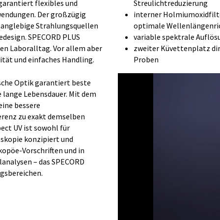
arantiert flexibles und
Streulichtreduzierung
nwendungen. Der großzügig
interner Holmiumoxidfilt
langlebige Strahlungsquellen
optimale Wellenlängenric
ätedesign. SPECORD PLUS
variable spektrale Auflös
en Laboralltag. Vor allem aber
zweiter Küvettenplatz di
vität und einfaches Handling.
Proben
che Optik garantiert beste
e lange Lebensdauer. Mit dem
eine bessere
erenz zu exakt demselben
ect UV ist sowohl für
oskopie konzipiert und
opöe-Vorschriften und in
ialanalysen – das SPECORD
ngsbereichen.