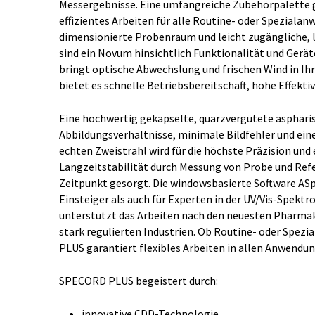
Messergebnisse. Eine umfangreiche Zubehörpalette g
effizientes Arbeiten für alle Routine- oder Speziala
dimensionierte Probenraum und leicht zugängliche, 
sind ein Novum hinsichtlich Funktionalität und Ger
bringt optische Abwechslung und frischen Wind in Ihr
bietet es schnelle Betriebsbereitschaft, hohe Effekti
Eine hochwertig gekapselte, quarzvergütete asphäris
Abbildungsverhältnisse, minimale Bildfehler und ein
echten Zweistrahl wird für die höchste Präzision und 
Langzeitstabilität durch Messung von Probe und Ref
Zeitpunkt gesorgt. Die windowsbasierte Software ASp
Einsteiger als auch für Experten in der UV/Vis-Spektr
unterstützt das Arbeiten nach den neuesten Pharmak
stark regulierten Industrien. Ob Routine- oder Spez
PLUS garantiert flexibles Arbeiten in allen Anwendu
SPECORD PLUS begeistert durch:
innovative CDD-Technologie