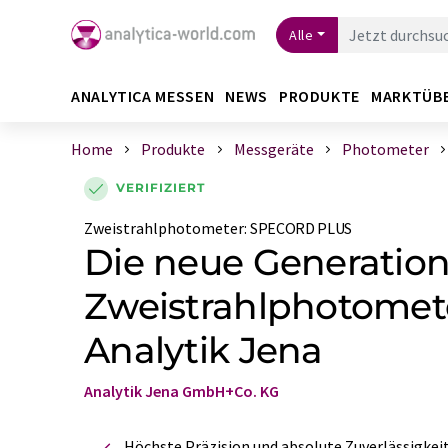
Alle
ANALYTICA MESSEN
NEWS
PRODUKTE
MARKTÜB
Home
Produkte
Messgeräte
Photometer
VERIFIZIERT
Zweistrahlphotometer
:
SPECORD PLUS
Die neue Generation
Zweistrahlphotomet
Analytik Jena
Analytik Jena GmbH+Co. KG
Höchste Präzision und absolute Zuverlässigkei