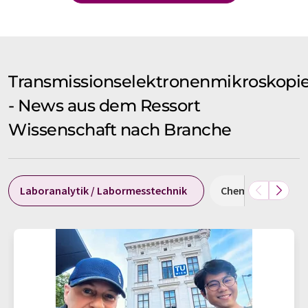
Transmissionselektronenmikroskopi
- News aus dem Ressort
Wissenschaft nach Branche
Laboranalytik / Labormesstechnik
Chemie
Med