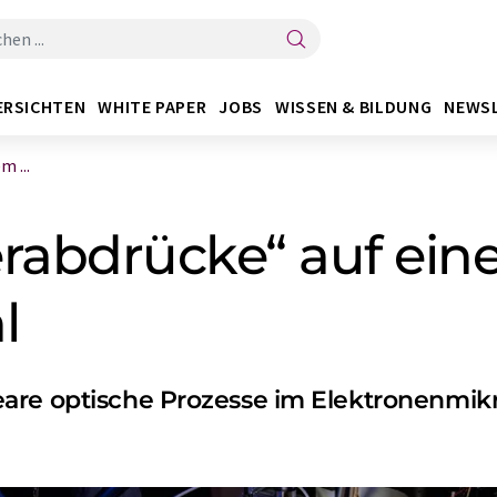
ERSICHTEN
WHITE PAPER
JOBS
WISSEN & BILDUNG
NEWS
 ...
erabdrücke“ auf ei
l
eare optische Prozesse im Elektronenmik