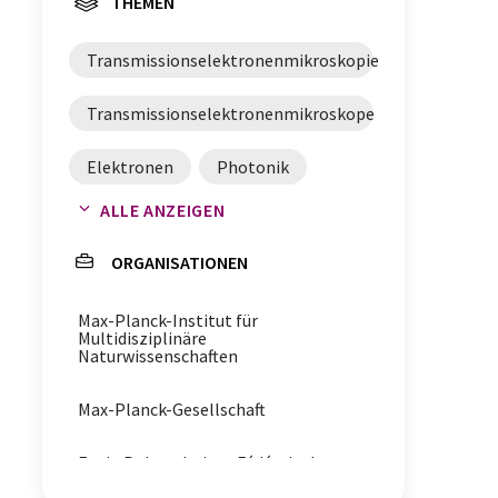
THEMEN
Transmissionselektronenmikroskopie
Transmissionselektronenmikroskope
Elektronen
Photonik
ALLE ANZEIGEN
Solitonen
Mikroresonatoren
ORGANISATIONEN
Elektronenmikroskopie
Max-Planck-Institut für
Multidisziplinäre
Naturwissenschaften
Max-Planck-Gesellschaft
Ecole Polytechnique Fédérale de
Lausanne