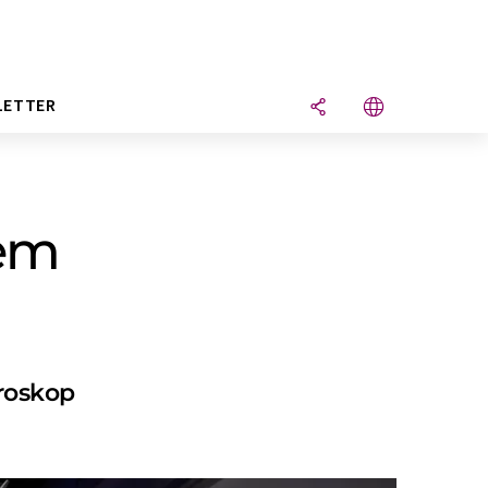
LETTER
nem
roskop