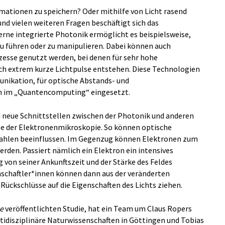
mationen zu speichern? Oder mithilfe von Licht rasend
nd vielen weiteren Fragen beschäftigt sich das
rne integrierte Photonik ermöglicht es beispielsweise,
zu führen oder zu manipulieren. Dabei können auch
zesse genutzt werden, bei denen für sehr hohe
ch extrem kurze Lichtpulse entstehen. Diese Technologien
unikation, für optische Abstands- und
h im „Quantencomputing“ eingesetzt.
 neue Schnittstellen zwischen der Photonik und anderen
se der Elektronenmikroskopie. So können optische
rahlen beeinflussen. Im Gegenzug können Elektronen zum
rden. Passiert nämlich ein Elektron ein intensives
g von seiner Ankunftszeit und der Stärke des Feldes
schaftler*innen können dann aus der veränderten
Rückschlüsse auf die Eigenschaften des Lichts ziehen.
e
veröffentlichten Studie, hat ein Team um Claus Ropers
tidisziplinäre Naturwissenschaften in Göttingen und Tobias