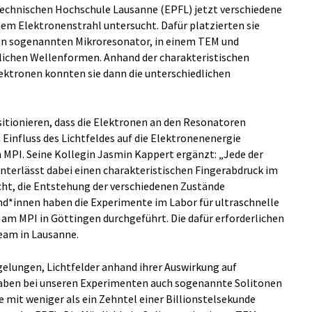
echnischen Hochschule Lausanne (EPFL) jetzt verschiedene
nem Elektronenstrahl untersucht. Dafür platzierten sie
nen sogenannten Mikroresonator, in einem TEM und
dlichen Wellenformen. Anhand der charakteristischen
ektronen konnten sie dann die unterschiedlichen
itionieren, dass die Elektronen an den Resonatoren
Einfluss des Lichtfeldes auf die Elektronenenergie
MPI. Seine Kollegin Jasmin Kappert ergänzt: „Jede der
terlässt dabei einen charakteristischen Fingerabdruck im
ht, die Entstehung der verschiedenen Zustände
nd*innen haben die Experimente im Labor für ultraschnelle
m MPI in Göttingen durchgeführt. Die dafür erforderlichen
eam in Lausanne.
gelungen, Lichtfelder anhand ihrer Auswirkung auf
 haben bei unseren Experimenten auch sogenannte Solitonen
se mit weniger als ein Zehntel einer Billionstelsekunde