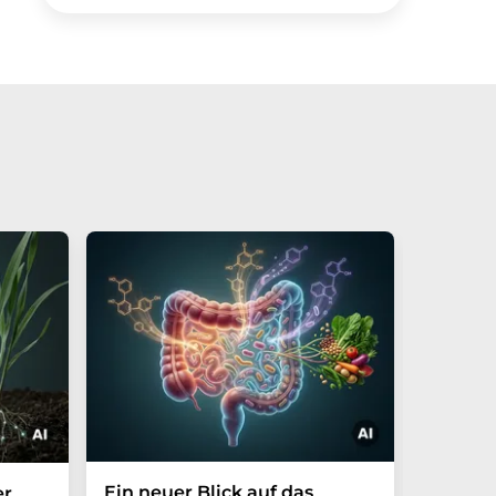
Ein neuer Blick auf das
Der P-t
er