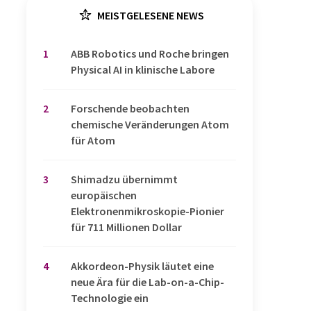
MEISTGELESENE NEWS
1
​​​​​​​ABB Robotics und Roche bringen
Physical AI in klinische Labore
2
Forschende beobachten
chemische Veränderungen Atom
für Atom
3
Shimadzu übernimmt
europäischen
Elektronenmikroskopie-Pionier
für 711 Millionen Dollar
4
Akkordeon-Physik läutet eine
neue Ära für die Lab-on-a-Chip-
Technologie ein