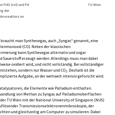
on PdO (rot) und Pd
TU Wien
ung der
ikroreaktors im
e braucht man Synthesegas, auch „Syngas“ genannt, eine
hlenmonoxid (CO). Neben der klassischen
mierung kann Synthesegas alternativ und sogar
nd Sauerstoff erzeugt werden. Allerdings muss man dabei
weise oxidiert wird, und nicht vollständig. Bei vollständiger
entstehen, sondern nur Wasser und CO
. Deshalb ist die
2
plizierte Aufgabe, an der weltweit intensiv geforscht wird.
talysatoren, die Elemente wie Palladium enthalten.
mwandlung von Methan zu Syngas auf Palladiumoberflächen
 der TU Wien mit der National University of Singapore (NUS)
uflösender Transmissionselektronenmikroskopie, der
hten und gleichzeitig am Computer zu simulieren. Dabei