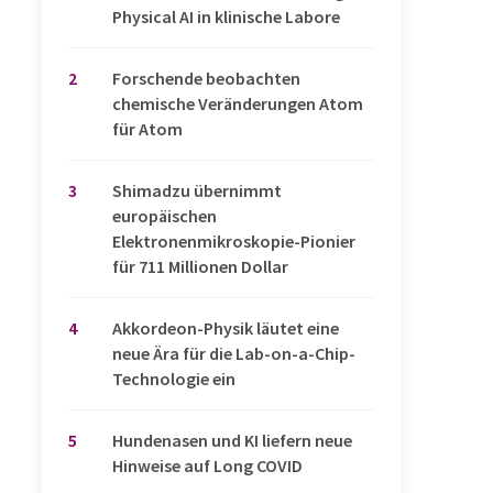
Physical AI in klinische Labore
2
Forschende beobachten
chemische Veränderungen Atom
für Atom
3
Shimadzu übernimmt
europäischen
Elektronenmikroskopie-Pionier
für 711 Millionen Dollar
4
Akkordeon-Physik läutet eine
neue Ära für die Lab-on-a-Chip-
Technologie ein
5
Hundenasen und KI liefern neue
Hinweise auf Long COVID