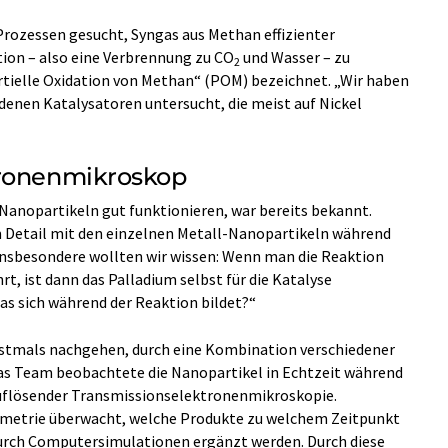
Prozessen gesucht, Syngas aus Methan effizienter
tion – also eine Verbrennung zu CO
und Wasser – zu
2
artielle Oxidation von Methan“ (POM) bezeichnet. „Wir haben
denen Katalysatoren untersucht, die meist auf Nickel
tronenmikroskop
Nanopartikeln gut funktionieren, war bereits bekannt.
im Detail mit den einzelnen Metall-Nanopartikeln während
„Insbesondere wollten wir wissen: Wenn man die Reaktion
, ist dann das Palladium selbst für die Katalyse
as sich während der Reaktion bildet?“
stmals nachgehen, durch eine Kombination verschiedener
 Team beobachtete die Nanopartikel in Echtzeit während
uflösender Transmissionselektronenmikroskopie.
ometrie überwacht, welche Produkte zu welchem Zeitpunkt
durch Computersimulationen ergänzt werden. Durch diese