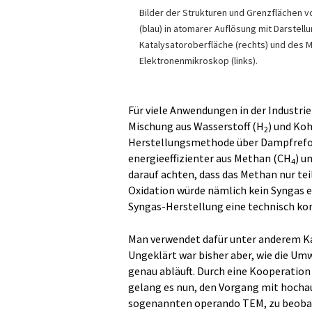
Bilder der Strukturen und Grenzflächen v
(blau) in atomarer Auflösung mit Darstell
Katalysatoroberfläche (rechts) und des M
Elektronenmikroskop (links).
Für viele Anwendungen in der Industri
Mischung aus Wasserstoff (H
) und Ko
2
Herstellungsmethode über Dampfrefor
energieeffizienter aus Methan (CH
) u
4
darauf achten, dass das Methan nur teil
Oxidation würde nämlich kein Syngas 
Syngas-Herstellung eine technisch kom
Man verwendet dafür unter anderem Ka
Ungeklärt war bisher aber, wie die U
genau abläuft. Durch eine Kooperation
gelang es nun, den Vorgang mit hocha
sogenannten operando TEM, zu beobac