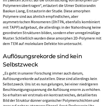
im zweiten Schritt auf die Untersuchung von amorphen 2D-
Polymeren übertragen“, erläutert die Ulmer Doktorandin
Baokun Liang, Erstautorin der Studie. Diese amorphen
Polymere sind aus ähnlich empfindlichen, aber
asymmetrischen Monomeren (DhTPA, ebenfalls kombiniert
mit TAPP) aufgebaut, die allerdings in der Nahordnung keine
geordneten Strukturen bilden, sondern eher unregelmäßige
Muster. Schließlich wurden diese amorphen 2D-Polymere mit
dem TEM auf molekulare Defekte hin untersucht.
Auflösungsrekorde sind kein
Selbstzweck
„Es geht in unserer Forschung immer auch darum,
Auflösungsrekorde aufzustellen. Diese sind allerdings kein
Selbstzweck. Uns ist es nun gelungen, bei einer niedrigeren
Beschleunigungsspannung die Auflösung enorm zu erhöhen.
So erhalten wir erstmals ein kontrastreiches, detailliertes
Bild der Struktur dünner organischer Polymerschichten und
zwar auf nahezu atomarer Ebene“, fasst Professorin Ute