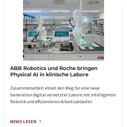
Str. 2, 12489 Berlin oder per E-Mail unter
widerruf@lumitos.com
mit Wirkung für die Zukunft
widerrufen. Zudem ist in jeder E-Mail ein Link zur
Abbestellung des entsprechenden Newsletters
enthalten.
​​​​​​​ABB Robotics und Roche bringen
Physical AI in klinische Labore
Zusammenarbeit ebnet den Weg für eine neue
Generation digital vernetzter Labore mit intelligenter
Robotik und effizienteren Arbeitsabläufen
NEWS LESEN