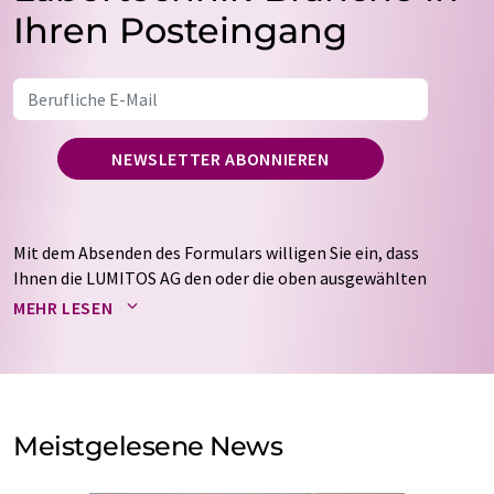
Ihren Posteingang
NEWSLETTER ABONNIEREN
Mit dem Absenden des Formulars willigen Sie ein, dass
Ihnen die LUMITOS AG den oder die oben ausgewählten
Newsletter per E-Mail zusendet. Ihre Daten werden
MEHR LESEN
nicht an Dritte weitergegeben. Die Speicherung und
Verarbeitung Ihrer Daten durch die LUMITOS AG erfolgt
auf Basis unserer
Datenschutzerklärung
. LUMITOS darf
Sie zum Zwecke der Werbung oder der Markt- und
Meinungsforschung per E-Mail kontaktieren. Ihre
Meistgelesene News
Einwilligung können Sie jederzeit ohne Angabe von
Gründen gegenüber der LUMITOS AG, Ernst-Augustin-