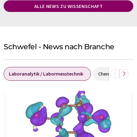
ALLE NEWS ZU WISSENSCHAFT
Schwefel - News nach Branche
Laboranalytik / Labormesstechnik
Chemie
Ph