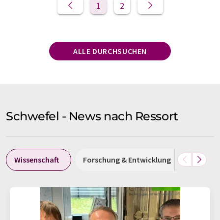
1
2
ALLE DURCHSUCHEN
Schwefel - News nach Ressort
Wissenschaft
Forschung & Entwicklung
Politik