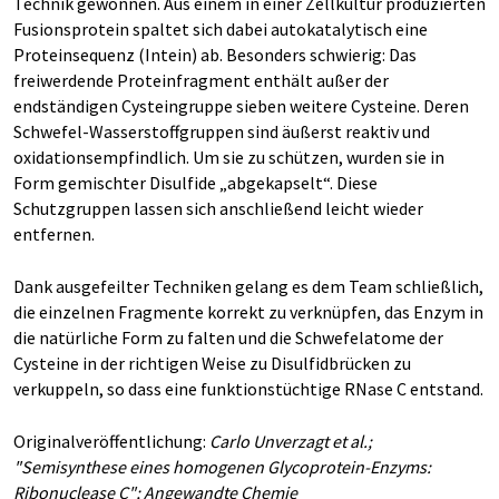
Technik gewonnen. Aus einem in einer Zellkultur produzierten
Fusionsprotein spaltet sich dabei autokatalytisch eine
Proteinsequenz (Intein) ab. Besonders schwierig: Das
freiwerdende Proteinfragment enthält außer der
endständigen Cysteingruppe sieben weitere Cysteine. Deren
Schwefel-Wasserstoffgruppen sind äußerst reaktiv und
oxidationsempfindlich. Um sie zu schützen, wurden sie in
Form gemischter Disulfide „abgekapselt“. Diese
Schutzgruppen lassen sich anschließend leicht wieder
entfernen.
Dank ausgefeilter Techniken gelang es dem Team schließlich,
die einzelnen Fragmente korrekt zu verknüpfen, das Enzym in
die natürliche Form zu falten und die Schwefelatome der
Cysteine in der richtigen Weise zu Disulfidbrücken zu
verkuppeln, so dass eine funktionstüchtige RNase C entstand.
Originalveröffentlichung:
Carlo Unverzagt et al.;
"Semisynthese eines homogenen Glycoprotein-Enzyms:
Ribonuclease C"; Angewandte Chemie