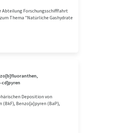
er Abteilung Forschungsschifffahrt
eit zum Thema "Natürliche Gashydrate
nzo[b]fluoranthen,
3-cd]pyren
härischen Deposition von
n (BkF), Benzo[a]pyren (BaP),