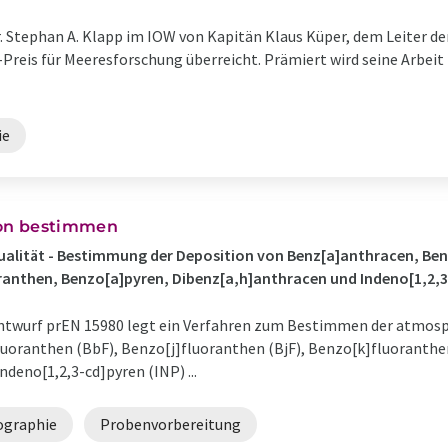
r. Stephan A. Klapp im IOW von Kapitän Klaus Küper, dem Leiter d
se-Preis für Meeresforschung überreicht. Prämiert wird seine Arb
ie
on bestimmen
qualität - Bestimmung der Deposition von Benz[a]anthracen, Be
ranthen, Benzo[a]pyren, Dibenz[a,h]anthracen und Indeno[1,2,
twurf prEN 15980 legt ein Verfahren zum Bestimmen der atmosp
uoranthen (BbF), Benzo[j]fluoranthen (BjF), Benzo[k]fluoranthe
deno[1,2,3-cd]pyren (INP) ...
graphie
Probenvorbereitung