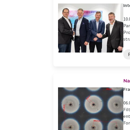
Int
10.
Par
Pro
str
Na
Fra
06.
Fil
ent
For