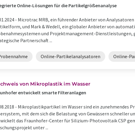
egrierte Online-Lösungen für die Partikelgrößenanalyse
01.2024 -
Microtrac MRB, ein führender Anbieter von Analysatoren
tikelform, und Mark & Wedell, ein globaler Anbieter von automat
benahmesystemen und Projektmanagement-Dienstleistungen, ga
ategische Partnerschaft ...
Probennahme
Online-Partikelanalysatoren
Online-Pa
chweis von Mikroplastik im Wasser
unhofer entwickelt smarte Filteranlagen
08.2018 -
Mikroplastikpartikel im Wasser sind ein zunehmendes Pr
tersystem, mit dem sich die Belastung von Gewässern schneller un
wickelt das Fraunhofer-Center für Silizium-Photovoltaik CSP ge
schungsprojekt unter ...