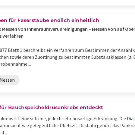
en für Faserstäube endlich einheitlich
rf): Messen von Innenraumverunreinigungen – Messen von auf Ob
s Verfahren
 3877 Blatt 1 beschreibt ein Verfahren zum Bestimmen der Anzahl
hen sowie deren Zuordnung zu bestimmten Substanzklassen (z. B
Probennahme ...
Messen
 für Bauchspeicheldrüsenkrebs entdeckt
krebs ist eine seltene, jedoch sehr bösartige Erkrankung. Die Dia
verursacht wie gelegentliche Übelkeit. Deshalb gehört das Pankr
 ...