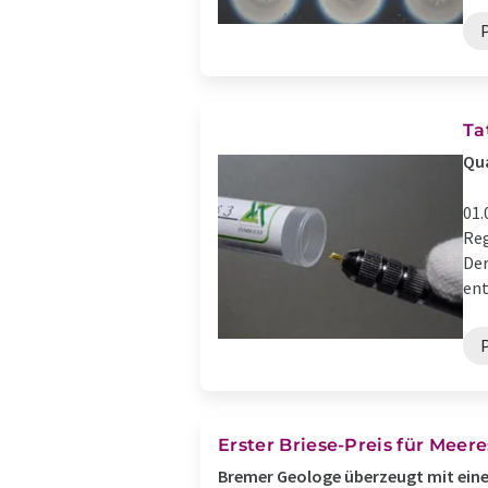
Ta
Qu
01.
Reg
Der
ent
Erster Briese-Preis für Meer
Bremer Geologe überzeugt mit eine