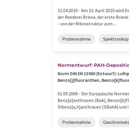
21.04.2010 -
Am 23. April 2010 wird D
der Reederei Briese, der erste Brie
- von der Mikrostruktur zum ...
Probennahme
Spektroskop
Normentwurf: PAH-Depositi
Norm DIN EN 15980 (Entwurf): Luft
Benzo[j]fluoranthen, Benzo[k]fluo
01.09.2009 -
Der Europäische Normen
Benz[a]anthracen (BaA), Benzo[b]fl
Dibenz[a,h]anthracen (DBahA) und In
Probennahme
Gaschromato