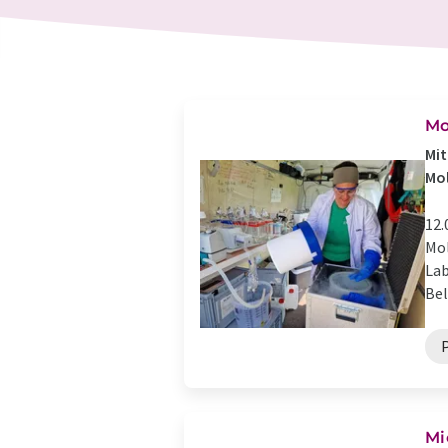
Mo
Mit
Mol
12.
Mol
Lab
Bel
Mi