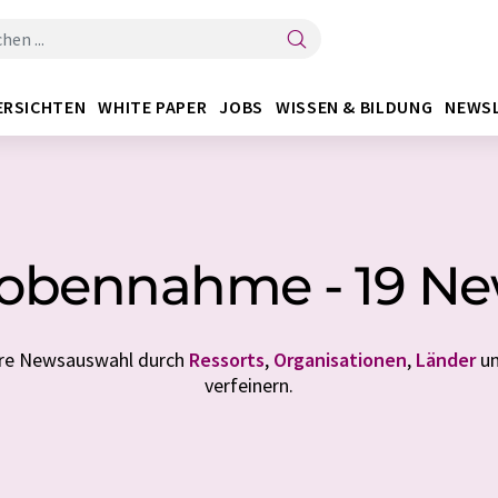
ERSICHTEN
WHITE PAPER
JOBS
WISSEN & BILDUNG
NEWS
obennahme - 19 N
Ihre Newsauswahl durch
Ressorts
,
Organisationen
,
Länder
u
verfeinern.